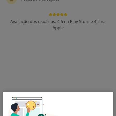
Dra. Mariana Correia
Avaliação dos usuários: 4,6 na Play Store e 4,2 na
Psicólogo
Apple
10 opiniões
Évora
•
Mapa
Consultório de Psicologia Online - Mariana Correia - Évora
Terapia cognitivo - comportamental
desde 40 €
Esse especialista não oferece agendamento online para esse endereço.
Solicite um atendimento