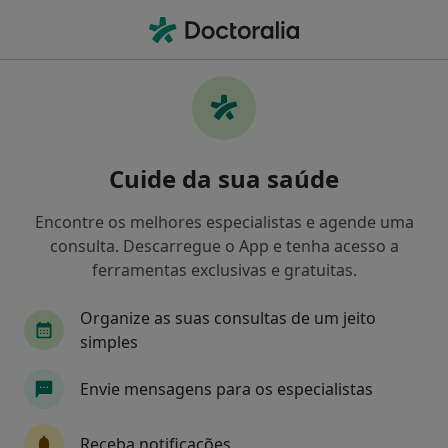
Men
Terapia Cognitivo - Comportamental • Évora, Évora
Filters
• 1
Mapa
Terapia cognitivo - comportamental, Évora
Cuide da sua saúde
Como classificamos os resultados
Encontre os melhores especialistas e agende uma
consulta. Descarregue o App e tenha acesso a
Qual é a especialização que procura?
ferramentas exclusivas e gratuitas.
Psicólogo
Organize as suas consultas de um jeito
simples
Envie mensagens para os especialistas
Receba notificações