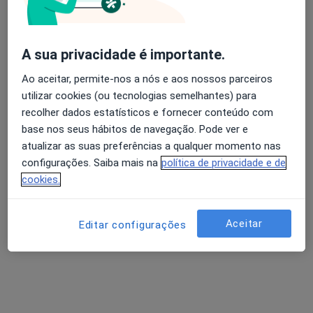
Dr. João Afonso
A sua privacidade é importante.
Psicólogo
Ao aceitar, permite-nos a nós e aos nossos parceiros
Rua do Lagar dos Dízimos N.6 , Évora
•
Mapa
utilizar cookies (ou tecnologias semelhantes) para
Escutamente - Clínica de Desenvolvimento e Saúde, Lda.
recolher dados estatísticos e fornecer conteúdo com
Terapia cognitivo - comportamental
Serviço gratuito
base nos seus hábitos de navegação. Pode ver e
atualizar as suas preferências a qualquer momento nas
Esse especialista não oferece agendamento online para esse endereço.
configurações. Saiba mais na
política de privacidade e de
cookies.
Solicite um atendimento
Aceitar
Editar configurações