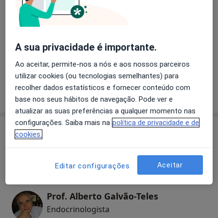
Endocrinologia
A sua privacidade é importante.
Primeira consulta Endocrinologia
Ao aceitar, permite-nos a nós e aos nossos parceiros
utilizar cookies (ou tecnologias semelhantes) para
recolher dados estatísticos e fornecer conteúdo com
Como mostramos os preços?
base nos seus hábitos de navegação. Pode ver e
atualizar as suas preferências a qualquer momento nas
configurações. Saiba mais na
política de privacidade e de
Especialistas
cookies.
Endocrinologista
Aceitar
Editar configurações
Prof. Alberto Galvão-Teles
Endocrinologista