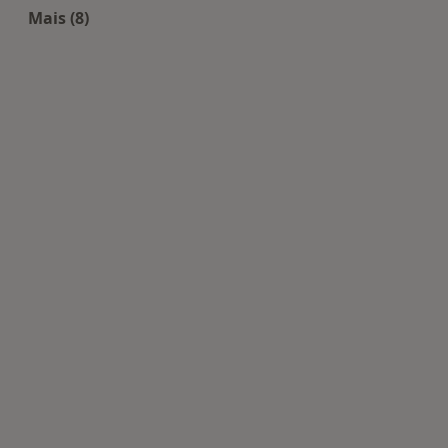
Mais (8)
Mais na categoria: Doenças mais tratadas