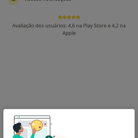
Dra. Cathy Lourenço
Avaliação dos usuários: 4,6 na Play Store e 4,2 na
Psicólogo
Apple
8 opiniões
Évora
•
Mapa
Consulta Online
Consulta de Psicologia Clínica
60 €
Esse especialista não oferece agendamento online para esse endereço.
Solicite um atendimento