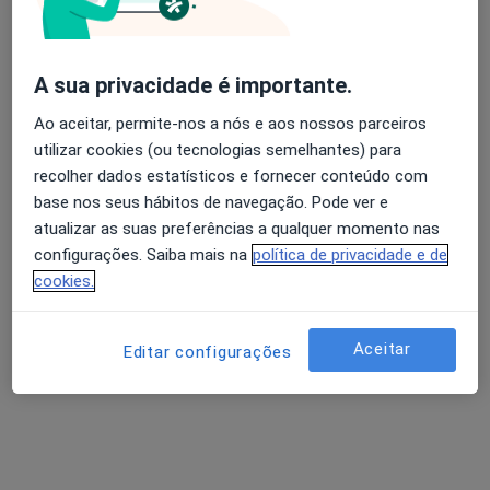
Dra. Lídia Craveiro
A sua privacidade é importante.
Psicólogo
Ao aceitar, permite-nos a nós e aos nossos parceiros
1 opinião
utilizar cookies (ou tecnologias semelhantes) para
Praça do Giraldo 83, Évora
•
Mapa
recolher dados estatísticos e fornecer conteúdo com
Lídia Craveiro - Psicoterapeuta
base nos seus hábitos de navegação. Pode ver e
atualizar as suas preferências a qualquer momento nas
Consulta de Psicologia Clínica
50 €
configurações. Saiba mais na
política de privacidade e de
Esse especialista não oferece agendamento online para esse endereço.
cookies.
Solicite um atendimento
Aceitar
Editar configurações