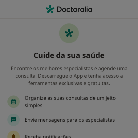
Men
Consulta De Psicologia Clínica • Évora, Évora
Filters
• 1
Mapa
Consulta de Psicologia Clínica, Évora
Cuide da sua saúde
Como classificamos os resultados
Encontre os melhores especialistas e agende uma
consulta. Descarregue o App e tenha acesso a
Qual é a especialização que procura?
ferramentas exclusivas e gratuitas.
Psicólogo
Organize as suas consultas de um jeito
simples
Envie mensagens para os especialistas
Receba notificações