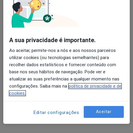
P raça Dr. Rosado da Fonseca, 8 - Urbanização Horta dos Telhais, Évora
•
Mapa
Affidea Évora
Cirurgia da parede abdominal
Serviço gratuito
Avaliação dos usuários: 4,6 na Play Store e 4,2 na
Esse especialista não oferece agendamento online para esse endereço.
Apple
A sua privacidade é importante.
Solicite um atendimento
Ao aceitar, permite-nos a nós e aos nossos parceiros
utilizar cookies (ou tecnologias semelhantes) para
recolher dados estatísticos e fornecer conteúdo com
base nos seus hábitos de navegação. Pode ver e
atualizar as suas preferências a qualquer momento nas
configurações. Saiba mais na
política de privacidade e de
cookies.
Otomed Clinica Médica
Aceitar
Editar configurações
·
Mais
Cirurgião geral, Alergologista, Cirurgião pediátrico
Avenida Túlio Espanca 73-B, Évora
•
Mapa