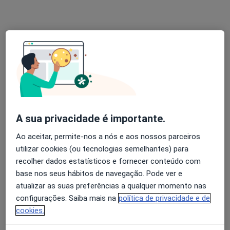
Prof. António Costa Ferreira
Cirurgião plástico
10 opiniões
R Agramonte 56, Porto
•
Mapa
Idealclinic-Centro Clínico
Esse especialista não oferece agendamento online para esse endereço.
Solicite um atendimento
A sua privacidade é importante.
Ao aceitar, permite-nos a nós e aos nossos parceiros
utilizar cookies (ou tecnologias semelhantes) para
recolher dados estatísticos e fornecer conteúdo com
base nos seus hábitos de navegação. Pode ver e
atualizar as suas preferências a qualquer momento nas
configurações. Saiba mais na
política de privacidade e de
cookies.
Dr. Pedro Borges