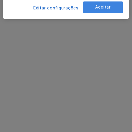
Oftalmologista
Aceitar
Editar configurações
13 opiniões
Avenida da Boavista, 171, Porto
•
Mapa
Hospital Lusíadas Porto
Cirurgia de Catarata
1 000 €
Esse especialista não oferece agendamento online para esse endereço.
Solicite um atendimento
Dr. Abílio Pinha de Almeida