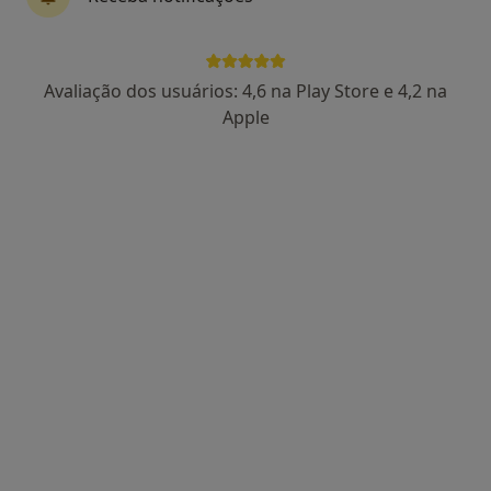
Avaliação dos usuários: 4,6 na Play Store e 4,2 na
Prof. Dr Victor F Certal
Apple
Otorrinolaringologista
17 opiniões
Estrada da Circunvalação 14341, Porto
•
Mapa
Hospital CUF Porto
Esse especialista não oferece agendamento online para esse endereço.
Solicite um atendimento