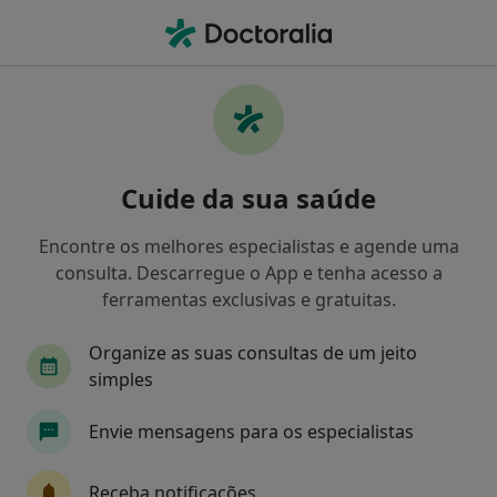
Men
Tranquilidade • Senhora Da Hora, Porto
Filters
• 1
Mapa
Médicos recomendados de Tranquilidade
Cuide da sua saúde
em Senhora Da Hora
Como classificamos os resultados
Encontre os melhores especialistas e agende uma
consulta. Descarregue o App e tenha acesso a
ferramentas exclusivas e gratuitas.
Qual é a especialização que procura?
Organize as suas consultas de um jeito
Otorrinolaringologista
simples
Envie mensagens para os especialistas
Receba notificações