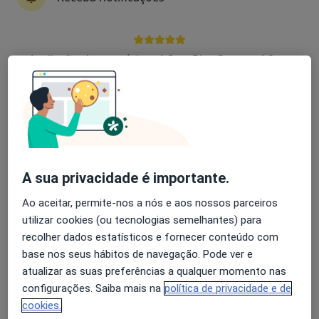
Dr. Pedro Oliveira
Avaliação dos usuários: 4,6 na Play Store e 4,2 na
Psiquiatra
Apple
238 opiniões
Av. Dr. Lourenço Peixinho, n.º18, 5º, Sala PQ, Aveiro
•
Mapa
Clivida
Esse especialista não oferece agendamento online para esse endereço.
A sua privacidade é importante.
Solicite um atendimento
Ao aceitar, permite-nos a nós e aos nossos parceiros
utilizar cookies (ou tecnologias semelhantes) para
recolher dados estatísticos e fornecer conteúdo com
base nos seus hábitos de navegação. Pode ver e
atualizar as suas preferências a qualquer momento nas
configurações. Saiba mais na
política de privacidade e de
cookies.