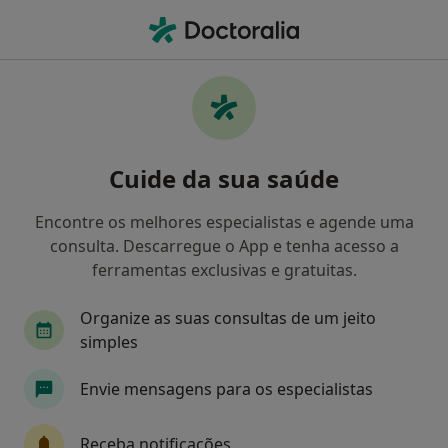
Men
Esquizofrenia • Aveiro, Aveiro
Filters
• 1
Mapa
Esquizofrenia, Aveiro
Cuide da sua saúde
Como classificamos os resultados
Encontre os melhores especialistas e agende uma
consulta. Descarregue o App e tenha acesso a
Qual é a especialização que procura?
ferramentas exclusivas e gratuitas.
Psiquiatra
Dermatologista
Psicólogo
Organize as suas consultas de um jeito
simples
Envie mensagens para os especialistas
Receba notificações