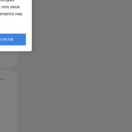
e nos seus
momento nas
Aceitar
Segunda-feira
Ter,
Qua
Qui,
11 Ago
12 Ago
13 Ago