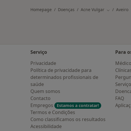
Homepage
Doenças
Acne Vulgar
Aveiro
Mudar de ci
Serviço
Para o
Privacidade
Médic
Política de privacidade para
Clínica
determinados profissionais de
Pergun
saúde
Serviç
Quem somos
Doenc
Contacto
FAQ
Empregos
Aplica
Estamos a contratar!
Termos e Condições
Como classificamos os resultados
Acessibilidade