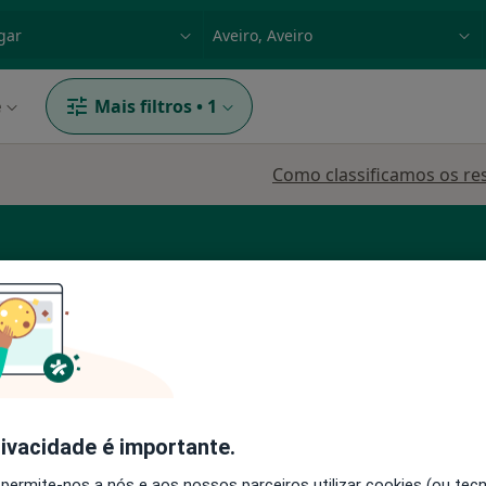
dade, doença ou nome
p. ex. Lisboa
e
Mais filtros
•
1
Como classificamos os re
ogista
Pneumologista
Cardiologista
Hoje
Amanhã
Dom,
rivacidade é importante.
7 Ago
8 Ago
9 Ago
10 Ago
 permite-nos a nós e aos nossos parceiros utilizar cookies (ou tec