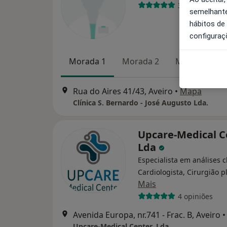
3 opiniões
semelhante
hábitos de
configuraç
Morada 1
Morada 2
Morada 3
Rua do Aires 41/43, Aveiro
•
Mapa
Clínica S. Bernardo - José Augusto Lda.
Upcare-Medical C
Lda
Especialista em análises cl
Cardiologista, Cirurgião p
Mais
4 opiniões
Avenida Europa, nr.741 - Frac. B, Aveiro
•
Upcare-Medical Center, Lda