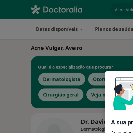
especiali
Datas disponíveis
Planos de saúd
Acne Vulgar, Aveiro
Qual é a especialização que procura?
Dermatologista
Otorrinolaringol
Cirurgião geral
Veja mais
Dr. David Serra
A sua p
Dermatologista
Ao aceitar,