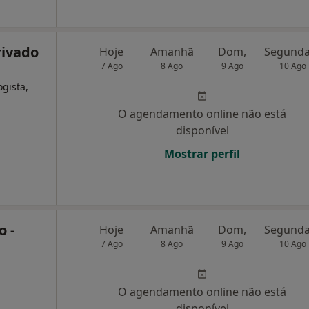
Privado
Hoje
Amanhã
Dom,
7 Ago
8 Ago
9 Ago
10 Ago
ogista,
O agendamento online não está
disponível
Mostrar perfil
o -
Hoje
Amanhã
Dom,
.
7 Ago
8 Ago
9 Ago
10 Ago
O agendamento online não está
disponível