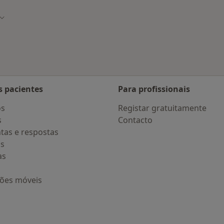
dade
Mudar de cidade
s pacientes
Para profissionais
os
Registar gratuitamente
s
Contacto
tas e respostas
os
as
ções móveis