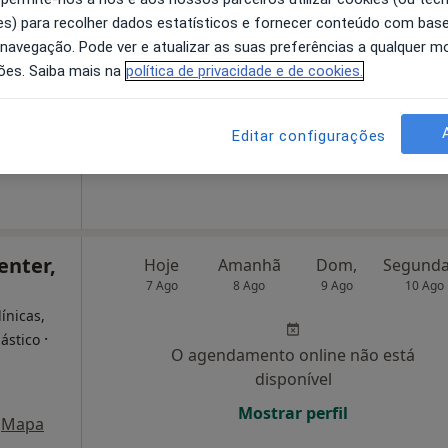
s) para recolher dados estatísticos e fornecer conteúdo com bas
 navegação. Pode ver e atualizar as suas preferências a qualquer 
O agendamento online não está
ões. Saiba mais na
política de privacidade e de cookies.
disponível
Solicite um atendimento
Morada 4
Editar configurações
enter,
Hoje
Amanhã
Dom,
7 Ago
8 Ago
9 Ago
10 Ago
ínicas,
·
lástico
O agendamento online não está
disponível
Mostrar perfil
Mapa