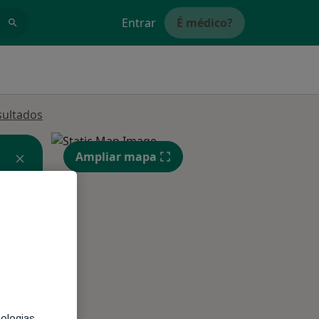
Entrar
É médico?
sultados
Ampliar mapa
Segunda-feira
Ter,
Qua
Qui,
11 Ago
12 Ago
13 Ago
nologias