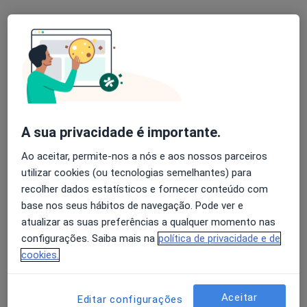
Dra. Rita de Pádua Antunes
Psicólogo
29 opiniões
Rua João Chagas 10a, Lisboa
•
Mapa
Inês Sampaio Figueiredo - Clínica, Lda
Primeira consulta Psicologia
desde 50 €
A sua privacidade é importante.
Esse especialista não oferece agendamento online para esse endereço.
Ao aceitar, permite-nos a nós e aos nossos parceiros
utilizar cookies (ou tecnologias semelhantes) para
Solicite um atendimento
recolher dados estatísticos e fornecer conteúdo com
base nos seus hábitos de navegação. Pode ver e
atualizar as suas preferências a qualquer momento nas
configurações. Saiba mais na
política de privacidade e de
cookies.
Aceitar
Editar configurações