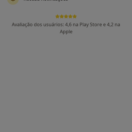
86 opiniões
Morada 1
Morada 2
Avaliação dos usuários: 4,6 na Play Store e 4,2 na
Apple
Rua Manuel da Silva Leal, nº 7A, Lisboa
•
Mapa
Centro Catarina Lucas
Primeira consulta Psicologia
desde 60 €
Esse especialista não oferece agendamento online para esse endereço.
Solicite um atendimento