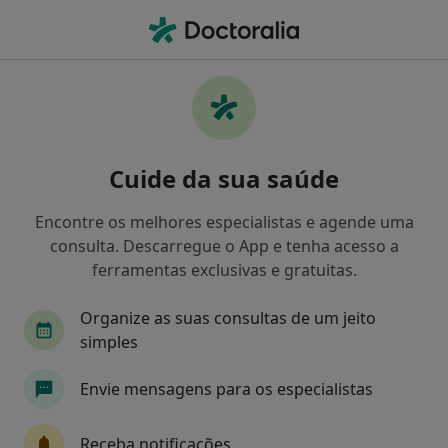
Men
Psicólogo • Oeiras, Lisboa
Filters
• 1
Mapa
Psicólogos recomendados de Saúde Prime
Cuide da sua saúde
em Oeiras
Como classificamos os resultados
Encontre os melhores especialistas e agende uma
consulta. Descarregue o App e tenha acesso a
ferramentas exclusivas e gratuitas.
Organize as suas consultas de um jeito
simples
Envie mensagens para os especialistas
Dra. Catarina Lucas
Receba notificações
Psicólogo