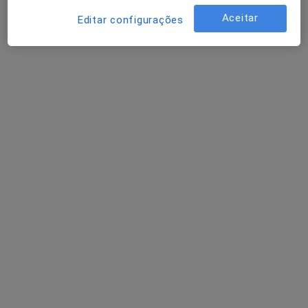
Aceitar
Editar configurações
Luís Carvalho Lourenço
Gastroenterologista
Travessa Castro 3,, Lisboa
•
Mapa
Hospital Cuf Infante Santo
Esse especialista não oferece agendamento online para esse endereço.
Solicite um atendimento