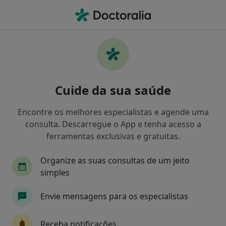
Men
Fissura Anal • Cova Da Piedade, Setúbal
Filters
• 1
Mapa
Fissura Anal, Cova Da Piedade
Cuide da sua saúde
Como classificamos os resultados
Encontre os melhores especialistas e agende uma
consulta. Descarregue o App e tenha acesso a
Qual é a especialização que procura?
ferramentas exclusivas e gratuitas.
Gastroenterologista
Neurocirurgião
Neur
Organize as suas consultas de um jeito
simples
Envie mensagens para os especialistas
Receba notificações