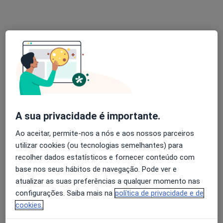
Dr. Paulo Cardoso da Costa
Cirurgião geral
Morada 1
Morada 2
A sua privacidade é importante.
R Cid Gabela 1, Lisboa
•
Mapa
Hospital Sams Do Sindicato Dos Bancários Do Sul E Ilhas
Ao aceitar, permite-nos a nós e aos nossos parceiros
utilizar cookies (ou tecnologias semelhantes) para
Esse especialista não oferece agendamento online para esse endereço.
recolher dados estatísticos e fornecer conteúdo com
base nos seus hábitos de navegação. Pode ver e
Solicite um atendimento
atualizar as suas preferências a qualquer momento nas
configurações. Saiba mais na
política de privacidade e de
cookies.