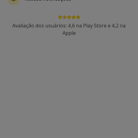
Vítor Fernandes
Avaliação dos usuários: 4,6 na Play Store e 4,2 na
Gastroenterologista
Apple
90 opiniões
Morada 1
Morada 2
Morada 3
Rua Manuel Tito de Morais, 2, Caparica
•
Mapa
Clínica Cuf Almada
Esse especialista não oferece agendamento online para esse endereço.
Solicite um atendimento