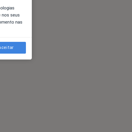
nologias
e nos seus
momento nas
Aceitar