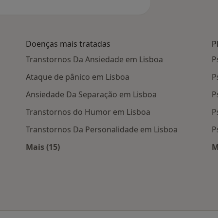
Doenças mais tratadas
P
Transtornos Da Ansiedade em Lisboa
P
Ataque de pânico em Lisboa
P
Ansiedade Da Separação em Lisboa
P
Transtornos do Humor em Lisboa
P
Transtornos Da Personalidade em Lisboa
P
Mais (15)
M
 Lisboa
Mais na categoria: Doenças mais tratadas