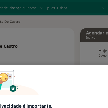
dade, doença ou nome
p. ex. Lisboa
ta De Castro
Agendar n
Inativo
e Castro
Hoje
 especializações
9 Ago
agend
Solicite um atendimento
Consultórios
Opiniões
rivacidade é importante.