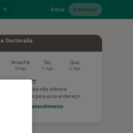
Entrar
É médico?
a Doctoralia
Amanhã
Ter,
Qua
Qui,
Sex,
10 Ago
11 Ago
12 Ago
13 Ago
14 Ag
Esse especialista não oferece
amento online para esse endereço.
Solicite um atendimento