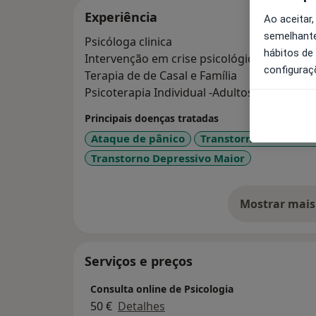
Experiência
Ao aceitar,
semelhante
Psicóloga clinica
hábitos de
Intervenção em crise psicológica
configuraç
Terapia de de Casal e Família
Psicoterapia Individual -Adultos e Adolesce
Principais doenças tratadas
Ataque de pânico
Transtornos Da Perso
Transtorno Depressivo Maior
Mostrar mais
so
Serviços e preços
Consulta online de Psicologia
50 €
Detalhes