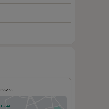
700-165
 mapa
re num novo separador