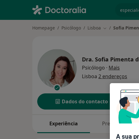
especiali
Homepage
Psicólogo
Lisboa
Sofia Pimen
Mudar de cidade
Dra.
Sofia Pimenta d
sobre as
Psicólogo
·
Mais
Lisboa
2 endereços
Dados do contacto
Experiência
Preços
A sua p