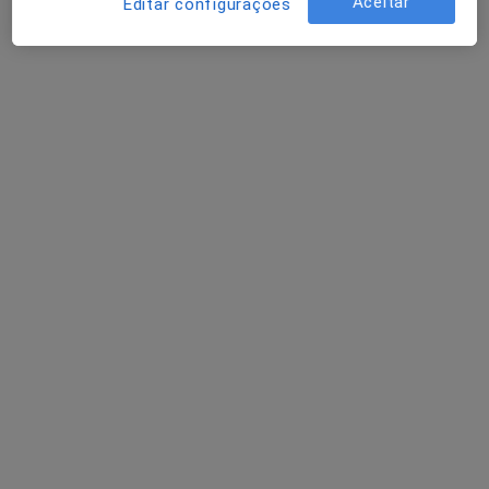
Aceitar
Editar configurações
Eulalia Calado
Pediatra
Morada 1
Morada 2
Morada 3
Rua Mário Botas, Lisboa
•
Mapa
Hospital CUF Descobertas
Esse especialista não oferece agendamento online para esse endereço.
Solicite um atendimento