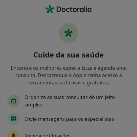
Men
Leucomalácia Periventricular • Lisboa, Lisboa
Filters
• 1
Mapa
Leucomalácia Periventricular, Lisboa
Cuide da sua saúde
Como classificamos os resultados
Encontre os melhores especialistas e agende uma
consulta. Descarregue o App e tenha acesso a
Qual é a especialização que procura?
ferramentas exclusivas e gratuitas.
Pediatra
Alergologista
Organize as suas consultas de um jeito
simples
Anestesiologista
Cardiologista
Envie mensagens para os especialistas
Cirurgião cardiotorácico
Veja mais
Receba notificações