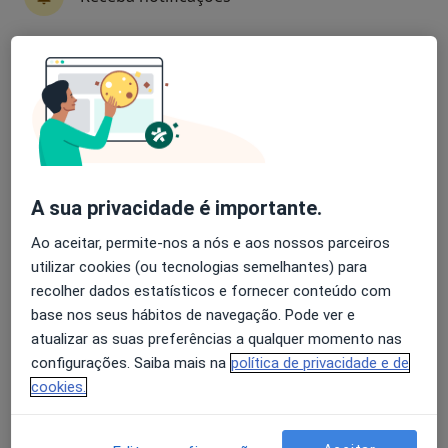
Avaliação dos usuários: 4,6 na Play Store e 4,2 na
Apple
Celia Iglesias Neves
Pediatra
A sua privacidade é importante.
2 opiniões
Ao aceitar, permite-nos a nós e aos nossos parceiros
Campo Grande 12, 2 andar, consultorio 17, Lisboa
•
Mapa
utilizar cookies (ou tecnologias semelhantes) para
Particular
recolher dados estatísticos e fornecer conteúdo com
base nos seus hábitos de navegação. Pode ver e
Consulta online
Serviço gratuito
atualizar as suas preferências a qualquer momento nas
Esse especialista não oferece agendamento online para esse endereço.
configurações. Saiba mais na
política de privacidade e de
cookies.
Solicite um atendimento