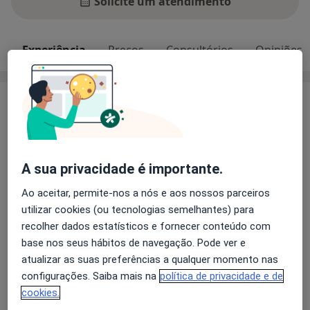
Solicite um atendimento
Experiência
Preços
Consultórios
Opiniões
Experiência
Tenho 53 anos e trabalho no setor público na área da
educação e no setor privado como especialista de
psicologia clínica e da saúde e especialista em
A sua privacidade é importante.
psicotraumatologia pois em Portugal somos cerda 150
pessoas com essa especialidade
Ao aceitar, permite-nos a nós e aos nossos parceiros
utilizar cookies (ou tecnologias semelhantes) para
Principais doenças tratadas
recolher dados estatísticos e fornecer conteúdo com
Agorafobia
Alcoolismo
Alucinações
base nos seus hábitos de navegação. Pode ver e
a11y_
Ansiedade Da Separação
Ataque de pânico
+25
atualizar as suas preferências a qualquer momento nas
configurações. Saiba mais na
política de privacidade e de
cookies.
Mostrar mais detalhes
sobre a experiência