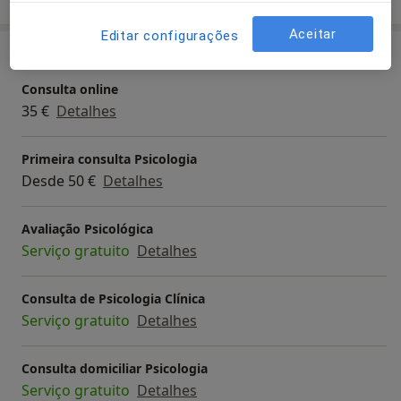
Aceitar
Editar configurações
Serviços e preços
Consulta online
35 €
Detalhes
Primeira consulta Psicologia
Desde 50 €
Detalhes
Avaliação Psicológica
Serviço gratuito
Detalhes
Consulta de Psicologia Clínica
Serviço gratuito
Detalhes
Consulta domiciliar Psicologia
Serviço gratuito
Detalhes