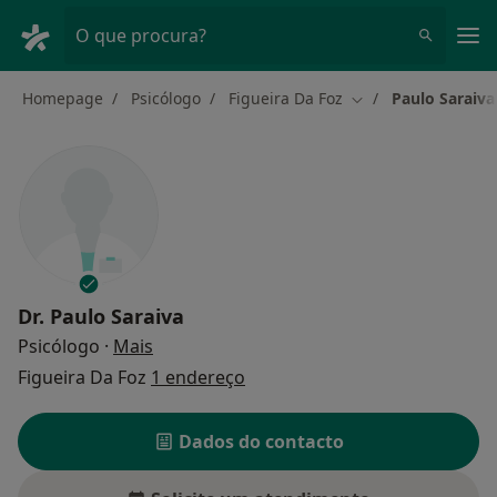
Men
O que procura?
Homepage
Psicólogo
Figueira Da Foz
Paulo Saraiva
Mudar de cidade
Dr.
Paulo Saraiva
sobre as especializações
Psicólogo
·
Mais
Figueira Da Foz
1 endereço
Dados do contacto