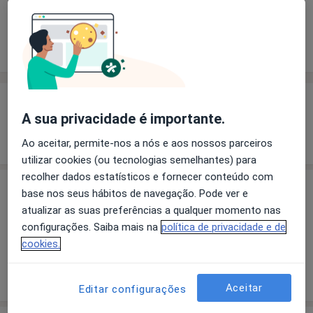
Solicite um atendimento
Experiência
Preços
Consultórios
Opiniões
Experiência
A sua privacidade é importante.
Mostrar mais detalhes
sobre a experiência
Ao aceitar, permite-nos a nós e aos nossos parceiros
utilizar cookies (ou tecnologias semelhantes) para
recolher dados estatísticos e fornecer conteúdo com
Preços
base nos seus hábitos de navegação. Pode ver e
atualizar as suas preferências a qualquer momento nas
Sem informação sobre serviços e preços
configurações. Saiba mais na
política de privacidade e de
Este especialista ainda não adicionou nenhuma
cookies.
informação sobre serviços
Aceitar
Editar configurações