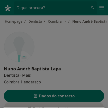
Men
O que procura?
Homepage
Dentista
Coimbra
Nuno André Baptista
Mudar de cidade
Nuno André Baptista Lapa
sobre as especializações
Dentista
·
Mais
Coimbra
1 endereço
Dados do contacto