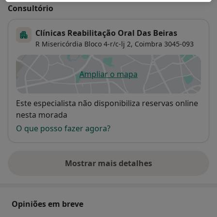
Consultório
Clínicas Reabilitação Oral Das Beiras
R Misericórdia Bloco 4-r/c-lj 2,
Coimbra
3045-093
Ampliar o mapa
abre num novo separador
Disponibilidade
Este especialista não disponibiliza reservas online
nesta morada
O que posso fazer agora?
Mostrar mais detalhes
sobre o endereço
Opiniões em breve