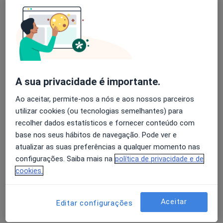
Solicite um atendimento
Experiência
Preços
Consultórios
Opiniões
Avaliação dos usuários: 4,6 na Play Store e 4,2 na
Apple
Experiência
A sua privacidade é importante.
Mostrar mais detalhes
Ao aceitar, permite-nos a nós e aos nossos parceiros
sobre a experiência
utilizar cookies (ou tecnologias semelhantes) para
recolher dados estatísticos e fornecer conteúdo com
base nos seus hábitos de navegação. Pode ver e
Preços
atualizar as suas preferências a qualquer momento nas
Sem informação sobre serviços e preços
configurações. Saiba mais na
política de privacidade e de
Este especialista ainda não adicionou nenhuma
cookies.
informação sobre serviços
Aceitar
Editar configurações