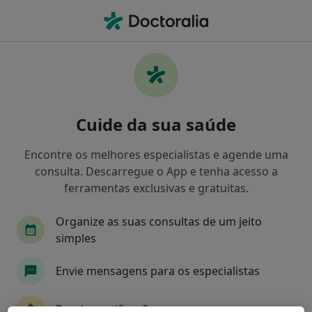
Men
O que procura?
Homepage
Dentista
Paredes
Miguel Adalberto Men
Mudar de cidade
Cuide da sua saúde
Encontre os melhores especialistas e agende uma
consulta. Descarregue o App e tenha acesso a
ferramentas exclusivas e gratuitas.
Miguel Adalberto Mendes Vieira
sobre as especializações
Dentista
·
Mais
Organize as suas consultas de um jeito
Paredes
2 endereços
simples
Envie mensagens para os especialistas
Dados do contacto
Receba notificações