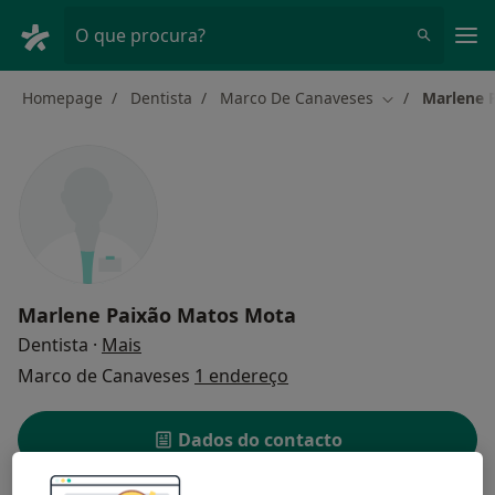
Men
O que procura?
Homepage
Dentista
Marco De Canaveses
Marlene 
Mudar de cida
Marlene Paixão Matos Mota
sobre as especializações
Dentista
·
Mais
Marco de Canaveses
1 endereço
Dados do contacto