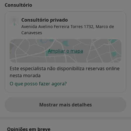
Consultório
Consultório privado
Avenida Avelino Ferreira Torres 1732,
Marco de
Canaveses
Ampliar o mapa
abre num novo separador
Disponibilidade
Este especialista não disponibiliza reservas online
nesta morada
O que posso fazer agora?
Mostrar mais detalhes
sobre o endereço
Opiniões em breve