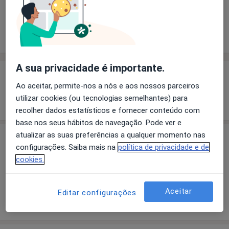
Solicite um atendimento
Experiência
Preços
Consultórios
Opiniões
A sua privacidade é importante.
Experiência
Ao aceitar, permite-nos a nós e aos nossos parceiros
Mostrar mais detalhes
utilizar cookies (ou tecnologias semelhantes) para
sobre a experiência
recolher dados estatísticos e fornecer conteúdo com
base nos seus hábitos de navegação. Pode ver e
atualizar as suas preferências a qualquer momento nas
Preços
configurações. Saiba mais na
política de privacidade e de
Sem informação sobre serviços e preços
cookies.
Este especialista ainda não adicionou nenhuma
informação sobre serviços
Aceitar
Editar configurações