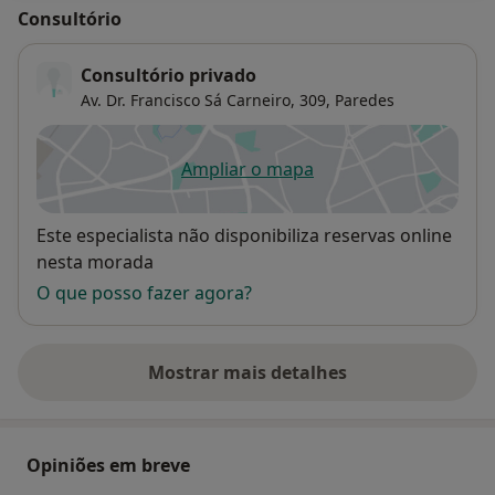
Consultório
Consultório privado
Av. Dr. Francisco Sá Carneiro, 309,
Paredes
Ampliar o mapa
abre num novo separador
Disponibilidade
Este especialista não disponibiliza reservas online
nesta morada
O que posso fazer agora?
Mostrar mais detalhes
sobre o endereço
Opiniões em breve