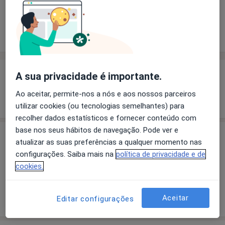
Solicite um atendimento
Experiência
Preços
Consultórios
Opiniões
Experiência
A sua privacidade é importante.
Ao aceitar, permite-nos a nós e aos nossos parceiros
Mostrar mais detalhes
sobre a experiência
utilizar cookies (ou tecnologias semelhantes) para
recolher dados estatísticos e fornecer conteúdo com
base nos seus hábitos de navegação. Pode ver e
Preços
atualizar as suas preferências a qualquer momento nas
configurações. Saiba mais na
política de privacidade e de
Sem informação sobre serviços e preços
cookies.
Este especialista ainda não adicionou nenhuma
informação sobre serviços
Aceitar
Editar configurações