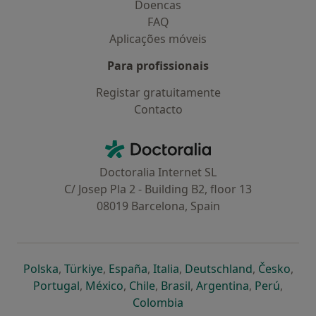
Doencas
FAQ
Aplicações móveis
Para profissionais
Registar gratuitamente
Contacto
Contacto
Doctoralia - Homepage
Doctoralia Internet SL
C/ Josep Pla 2 - Building B2, floor 13
08019 Barcelona, Spain
abre num novo separador
abre num novo separador
abre num novo separador
abre num novo separado
abre num n
abre
Polska
,
Türkiye
,
España
,
Italia
,
Deutschland
,
Česko
,
abre num novo separador
abre num novo separador
abre num novo separador
abre num novo separa
abre num no
abre n
Portugal
,
México
,
Chile
,
Brasil
,
Argentina
,
Perú
,
abre num novo separad
Colombia