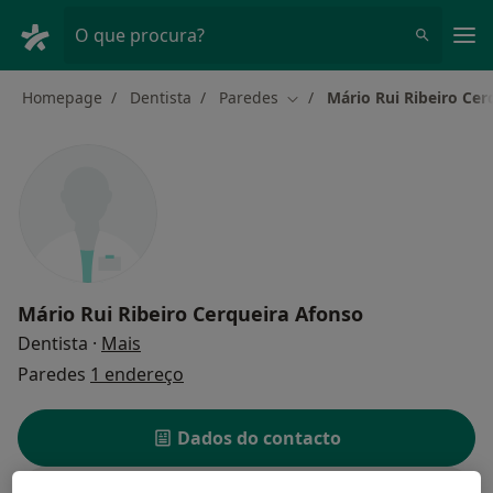
Men
O que procura?
Homepage
Dentista
Paredes
Mário Rui Ribeiro Cer
Mudar de cidade
Mário Rui Ribeiro Cerqueira Afonso
sobre as especializações
Dentista
·
Mais
Paredes
1 endereço
Dados do contacto