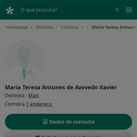
Men
O que procura?
Homepage
Dentista
Coimbra
Maria Teresa Antunes
Mudar de cidade
Maria Teresa Antunes de Azevedo Xavier
sobre as especializações
Dentista
·
Mais
Coimbra
1 endereço
Dados do contacto