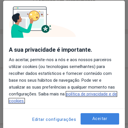
Solicite um atendimento
Experiência
Preços
Consultórios
Opiniões
Experiência
A sua privacidade é importante.
Mostrar mais detalhes
sobre a experiência
Ao aceitar, permite-nos a nós e aos nossos parceiros
utilizar cookies (ou tecnologias semelhantes) para
recolher dados estatísticos e fornecer conteúdo com
Preços
base nos seus hábitos de navegação. Pode ver e
atualizar as suas preferências a qualquer momento nas
Sem informação sobre serviços e preços
configurações. Saiba mais na
política de privacidade e de
Este especialista ainda não adicionou nenhuma
cookies.
informação sobre serviços
Aceitar
Editar configurações