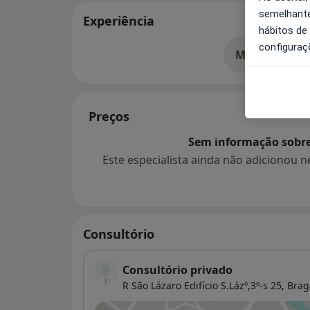
semelhante
Experiência
hábitos de
configuraç
Mostrar mais
so
Preços
Sem informação sobre 
Este especialista ainda não adicionou
Consultório
Consultório privado
R São Lázaro Edifício S.Lázº,3º-s 25,
Brag