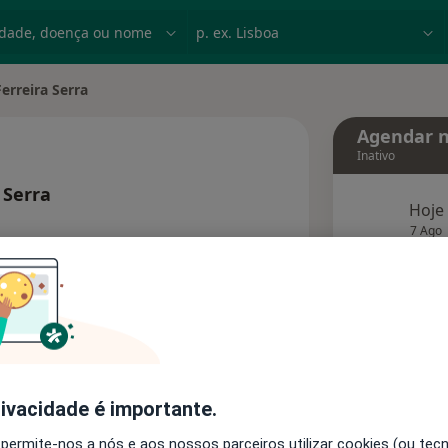
dade, doença ou nome
p. ex. Lisboa
Ferreira Serra
ade
Agendar n
Inativo
 Serra
Hoje
e as especializações
7 Ago
agend
Solicite um atendimento
Consultórios
Opiniões
rivacidade é importante.
 permite-nos a nós e aos nossos parceiros utilizar cookies (ou tec