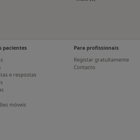
s Braga
Mais na categoria: D
s pacientes
Para profissionais
os
Registar gratuitamente
s
Contacto
tas e respostas
os
as
ções móveis