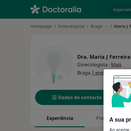
especiali
Homepage
Ginecologista
Braga
Maria J 
Mudar de cid
Dra.
Maria J Ferreira
sobr
Ginecologista
·
Mais
Braga
1 endereço
Dados do contacto
Experiência
Preços
A sua p
Ao aceitar,