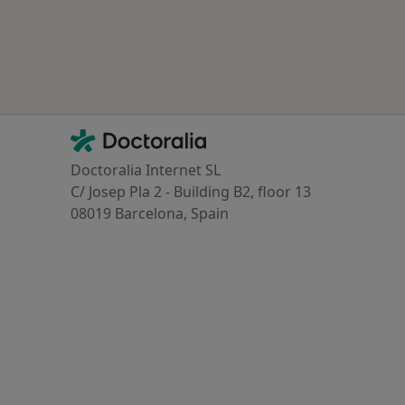
oenças mais tratadas
Contacto
Doctoralia - Homepage
Doctoralia Internet SL
C/ Josep Pla 2 - Building B2, floor 13
08019 Barcelona, Spain