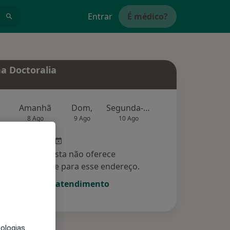
Entrar
É médico?
a Doctoralia
Amanhã
Dom,
Segunda-feira
Ter,
Qu
8 Ago
9 Ago
10 Ago
11 Ago
12 Ag
Esse especialista não oferece
amento online para esse endereço.
Solicite um atendimento
nologias