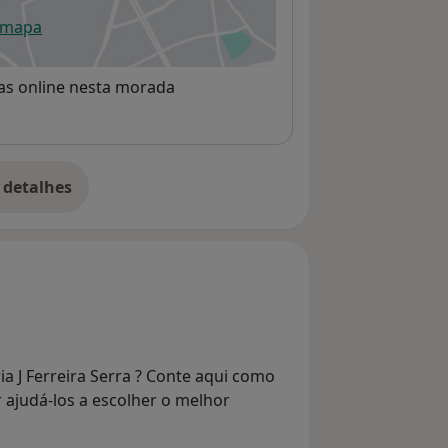
 mapa
re num novo separador
rvas online nesta morada
 detalhes
bre o endereço
a J Ferreira Serra ? Conte aqui como
r ajudá-los a escolher o melhor