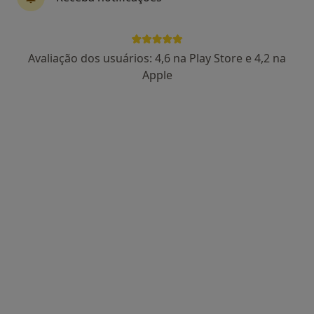
Daniela Costa
Avaliação dos usuários: 4,6 na Play Store e 4,2 na
Terapeuta alternativo
Apple
Rua Afonso Palmeira 46, Braga
•
Mapa
Tan Beauty
Mesoterapia
Serviço gratuito
Esse especialista não oferece agendamento online para esse endereço.
Solicite um atendimento