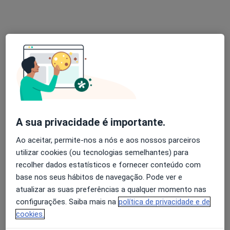
Mário Alves
Terapeuta alternativo
2 opiniões
Morada 1
Morada 2
Praceta André Soares Nº. 15 S. Lázaro 4715-122 Braga, Braga
•
Mapa
D.O. Mario Alves
A sua privacidade é importante.
Esse especialista não oferece agendamento online para esse endereço.
Ao aceitar, permite-nos a nós e aos nossos parceiros
utilizar cookies (ou tecnologias semelhantes) para
Solicite um atendimento
recolher dados estatísticos e fornecer conteúdo com
base nos seus hábitos de navegação. Pode ver e
atualizar as suas preferências a qualquer momento nas
configurações. Saiba mais na
política de privacidade e de
cookies.