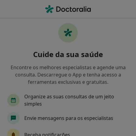
Men
Dor Lombar • Braga, Braga
Filters
• 1
Mapa
Dor Lombar, Braga
Cuide da sua saúde
Como classificamos os resultados
Encontre os melhores especialistas e agende uma
consulta. Descarregue o App e tenha acesso a
Qual é a especialização que procura?
ferramentas exclusivas e gratuitas.
Neurocirurgião
Terapeuta alternativo
Fi
Organize as suas consultas de um jeito
simples
Envie mensagens para os especialistas
Receba notificações