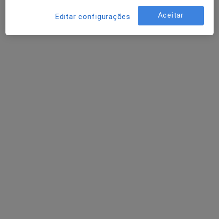
Aceitar
Editar configurações
Adriano Couto
Fisioterapeuta
Praceta Frei Baltazar Braga 16B r/c, Braga
•
Mapa
Mais Reabilitar
Esse especialista não oferece agendamento online para esse endereço.
Solicite um atendimento