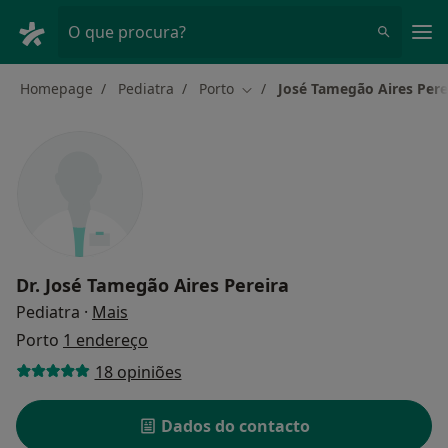
Men
O que procura?
Homepage
Pediatra
Porto
José Tamegão Aires Pere
Mudar de cidade
Dr.
José Tamegão Aires Pereira
sobre as especializações
Pediatra
·
Mais
Porto
1 endereço
18 opiniões
Dados do contacto