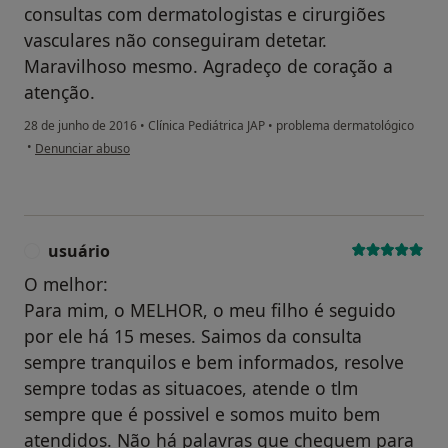
consultas com dermatologistas e cirurgiões
vasculares não conseguiram detetar.
Maravilhoso mesmo. Agradeço de coração a
atenção.
28 de junho de 2016
•
Clínica Pediátrica JAP
•
problema dermatológico
na opinião do utilizador paciente
•
Denunciar abuso
usuário
U
O melhor:
Para mim, o MELHOR, o meu filho é seguido
por ele há 15 meses. Saimos da consulta
sempre tranquilos e bem informados, resolve
sempre todas as situacoes, atende o tlm
sempre que é possivel e somos muito bem
atendidos. Não há palavras que cheguem para