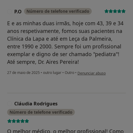
P.O
Número de telefone verificado
P
E e as minhas duas irmãs, hoje com 43, 39 e 34
anos respetivamente, fomos suas pacientes na
Clínica da Lapa e até em Leça da Palmeira,
entre 1990 e 2000. Sempre foi um profissional
exemplar e digno de ser chamado "pediatra"!
Até sempre, Dr. Aires Pereira!
na opinião do utilizador P.O
27 de maio de 2025
•
outro lugar
•
Outro
•
Denunciar abuso
Cláudia Rodrigues
C
Número de telefone verificado
O melhor médico, o melhor profissional! Como