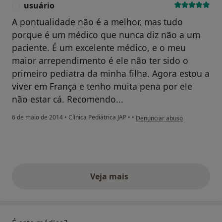
usuário
U
A pontualidade não é a melhor, mas tudo
porque é um médico que nunca diz não a um
paciente. É um excelente médico, e o meu
maior arrependimento é ele não ter sido o
primeiro pediatra da minha filha. Agora estou a
viver em França e tenho muita pena por ele
não estar cá. Recomendo...
na opinião do utilizador usuário
6 de maio de 2014
•
Clínica Pediátrica JAP
•
•
Denunciar abuso
Veja mais
opiniões acima