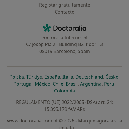
Registar gratuitamente
Contacto
Contacto
Doctoralia - Homepage
Doctoralia Internet SL
C/ Josep Pla 2 - Building B2, floor 13
08019 Barcelona, Spain
abre num novo separador
abre num novo separador
abre num novo separador
abre num novo separado
abre num n
abre
Polska
,
Türkiye
,
España
,
Italia
,
Deutschland
,
Česko
,
abre num novo separador
abre num novo separador
abre num novo separador
abre num novo separa
abre num no
abre n
Portugal
,
México
,
Chile
,
Brasil
,
Argentina
,
Perú
,
abre num novo separad
Colombia
REGULAMENTO (UE) 2022/2065 (DSA) art. 24:
15.395.179 “AMARs
www.doctoralia.com.pt © 2026 - Marque agora a sua
consulta