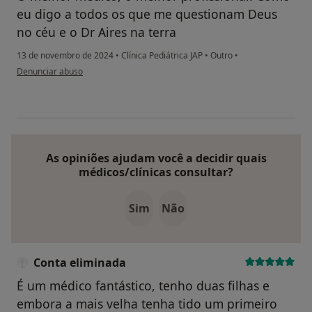
eu digo a todos os que me questionam Deus
no céu e o Dr Aires na terra
13 de novembro de 2024
•
Clínica Pediátrica JAP
•
Outro
•
na opinião do utilizador Cláudia Rodrigues
Denunciar abuso
As opiniões ajudam você a decidir quais
médicos/clínicas consultar?
Sim
Não
Conta eliminada
É um médico fantástico, tenho duas filhas e
embora a mais velha tenha tido um primeiro