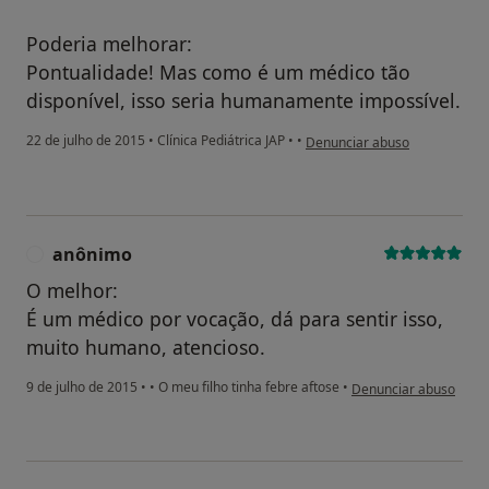
Poderia melhorar:
Pontualidade! Mas como é um médico tão
disponível, isso seria humanamente impossível.
na opinião do utilizador paci
22 de julho de 2015
•
Clínica Pediátrica JAP
•
•
Denunciar abuso
anônimo
A
O melhor:
É um médico por vocação, dá para sentir isso,
muito humano, atencioso.
na opinião do utilizad
9 de julho de 2015
•
•
O meu filho tinha febre aftose
•
Denunciar abuso