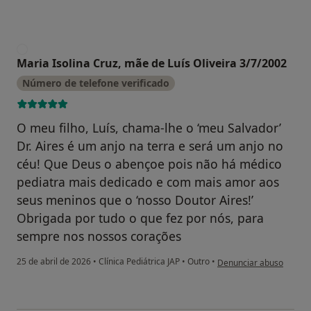
M
Maria Isolina Cruz, mãe de Luís Oliveira 3/7/2002
Número de telefone verificado
O meu filho, Luís, chama-lhe o ‘meu Salvador’
Dr. Aires é um anjo na terra e será um anjo no
céu! Que Deus o abençoe pois não há médico
pediatra mais dedicado e com mais amor aos
seus meninos que o ‘nosso Doutor Aires!’
Obrigada por tudo o que fez por nós, para
sempre nos nossos corações
na opinião do utilizador
25 de abril de 2026
•
Clínica Pediátrica JAP
•
Outro
•
Denunciar abuso