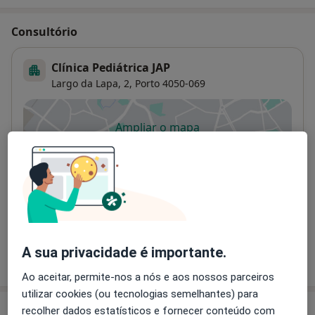
Consultório
Clínica Pediátrica JAP
Largo da Lapa, 2,
Porto
4050-069
Ampliar o mapa
abre num novo separador
Disponibilidade
Este especialista não disponibiliza reservas online
nesta morada
O que posso fazer agora?
A sua privacidade é importante.
Mostrar mais detalhes
sobre o endereço
Ao aceitar, permite-nos a nós e aos nossos parceiros
utilizar cookies (ou tecnologias semelhantes) para
recolher dados estatísticos e fornecer conteúdo com