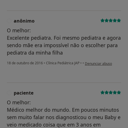
anônimo
A
O melhor:
Excelente pediatra. Foi mesmo pediatra e agora
sendo mãe era impossível não o escolher para
pediatra da minha filha
na opinião do utilizador a
18 de outubro de 2016
•
Clínica Pediátrica JAP
•
•
Denunciar abuso
paciente
P
O melhor:
Médico melhor do mundo. Em poucos minutos
sem muito falar nos diagnosticou o meu Baby e
veio medicado coisa que em 3 anos em