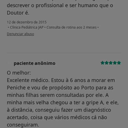
descrever o profissional e ser humano que o
Doutor é.
12 de dezembro de 2015
•
Clínica Pediátrica JAP
•
Consulta de rotina aos 2 meses
•
na opinião do utilizador usuário
Denunciar abuso
paciente anônimo
P
O melhor:
Excelente médico. Estou à 6 anos a morar em
Peniche e vou de propósito ao Porto para as
minhas filhas serem consultadas por ele. A
minha mais velha chegou a ter a gripe A, e ele,
à distância, conseguiu fazer um diagnóstico
acertado, coisa que vários médicos cá não
conseguiram.