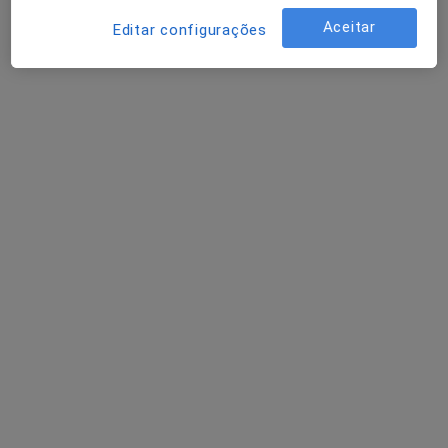
Aceitar
Editar configurações
Dr. José Sanches Magalhães
Urologista
Avenida da Boavista 117, Porto
•
Mapa
Instituto de Terapia Focal da Próstata Dr. Sanches de Magalhães
Consulta online
desde 60 €
Esse especialista não oferece agendamento online para esse endereço.
Solicite um atendimento