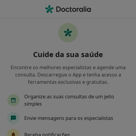
Men
Doenças Urológicas • Porto, Porto
Filters
• 1
Mapa
Doenças Urológicas, Porto
Cuide da sua saúde
Como classificamos os resultados
Encontre os melhores especialistas e agende uma
consulta. Descarregue o App e tenha acesso a
Qual é a especialização que procura?
ferramentas exclusivas e gratuitas.
Urologista
Traumatologista
Pediatra
Organize as suas consultas de um jeito
simples
Envie mensagens para os especialistas
Receba notificações