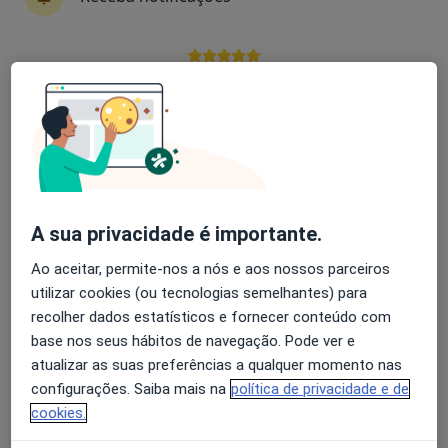
Dr. José Eduardo Preza Fernandes
Avaliação dos usuários: 4,6 na Play Store e 4,2 na
Urologista
Apple
4 opiniões
Avenida Gen. Vitorino Laranjeira - 1, Porto
•
Mapa
Clipovoa - Clinica de Amarante
Esse especialista não oferece agendamento online para esse endereço.
A sua privacidade é importante.
Solicite um atendimento
Ao aceitar, permite-nos a nós e aos nossos parceiros
utilizar cookies (ou tecnologias semelhantes) para
recolher dados estatísticos e fornecer conteúdo com
base nos seus hábitos de navegação. Pode ver e
atualizar as suas preferências a qualquer momento nas
configurações. Saiba mais na
política de privacidade e de
cookies.