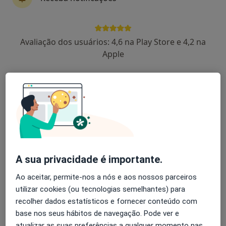
4 opiniões
Avenida Gen. Vitorino Laranjeira - 1, Porto
•
Mapa
Avaliação dos usuários: 4,6 na Play Store e 4,2 na
Clipovoa - Clinica de Amarante
Apple
Esse especialista não oferece agendamento online para esse endereço.
Solicite um atendimento
A sua privacidade é importante.
Ao aceitar, permite-nos a nós e aos nossos parceiros
utilizar cookies (ou tecnologias semelhantes) para
Fernando Pinto Faria
recolher dados estatísticos e fornecer conteúdo com
Urologista
base nos seus hábitos de navegação. Pode ver e
Rua de Camões, 906, Porto
•
Mapa
atualizar as suas preferências a qualquer momento nas