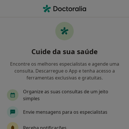
Men
Urologista • Porto, Porto
Filters
• 1
Mapa
Urologistas recomendados de Médis em
Cuide da sua saúde
Porto
Como classificamos os resultados
Encontre os melhores especialistas e agende uma
consulta. Descarregue o App e tenha acesso a
ferramentas exclusivas e gratuitas.
Organize as suas consultas de um jeito
simples
Envie mensagens para os especialistas
Dr. José Eduardo Preza Fernandes
Receba notificações
Urologista