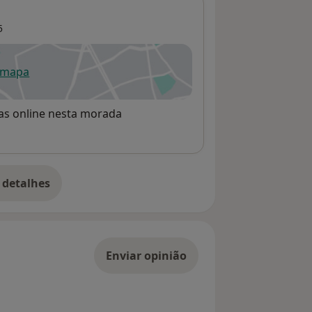
5
 mapa
re num novo separador
rvas online nesta morada
 detalhes
bre o endereço
Enviar opinião