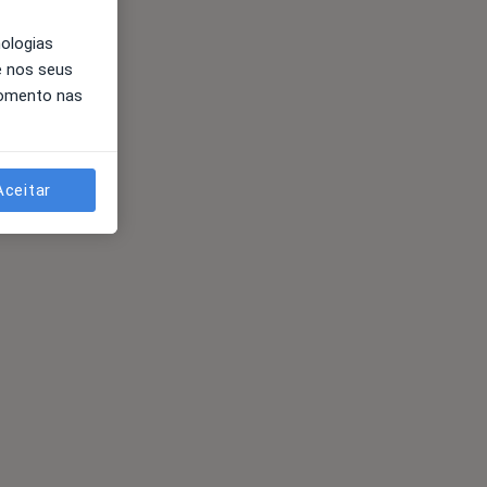
nologias
e nos seus
momento nas
Aceitar