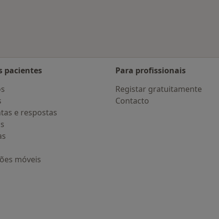
Mais na categoria: D
s pacientes
Para profissionais
os
Registar gratuitamente
s
Contacto
tas e respostas
os
as
ções móveis