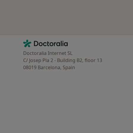
oenças mais tratadas
Contacto
Doctoralia - Homepage
Doctoralia Internet SL
C/ Josep Pla 2 - Building B2, floor 13
08019 Barcelona, Spain