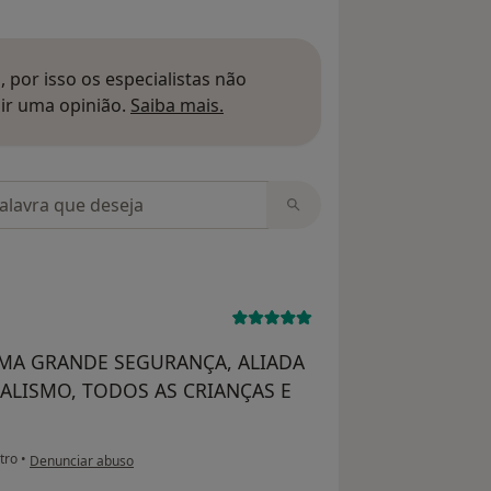
 por isso os especialistas não
Saber mais sobre pareceres
ir uma opinião.
Saiba mais.
m opiniões
UMA GRANDE SEGURANÇA, ALIADA
LISMO, TODOS AS CRIANÇAS E
na opinião do utilizador JAS
tro
•
Denunciar abuso