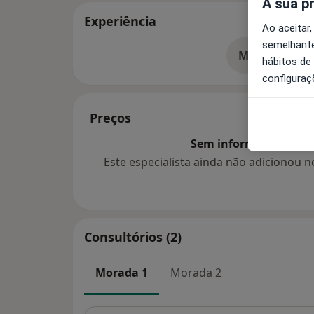
A sua p
Experiência
Ao aceitar,
semelhante
Mostrar mais
so
hábitos de
configuraç
Preços
Sem informação sobre 
Este especialista ainda não adicionou
Consultórios (2)
Morada 1
Morada 2