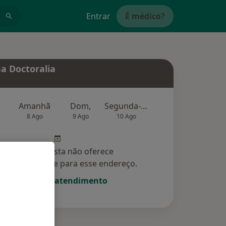
Entrar
É médico?
a Doctoralia
Amanhã
Dom,
Segunda-feira
Ter,
Qu
8 Ago
9 Ago
10 Ago
11 Ago
12 Ag
Esse especialista não oferece
amento online para esse endereço.
Solicite um atendimento