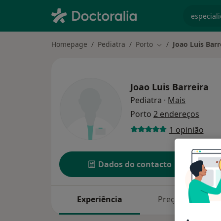
especiali
Homepage
Pediatra
Porto
Joao Luis Barr
Mudar de cidade
Joao Luis Barreira
sobre as 
Pediatra
·
Mais
Porto
2 endereços
1 opinião
Dados do contacto
Experiência
Preços