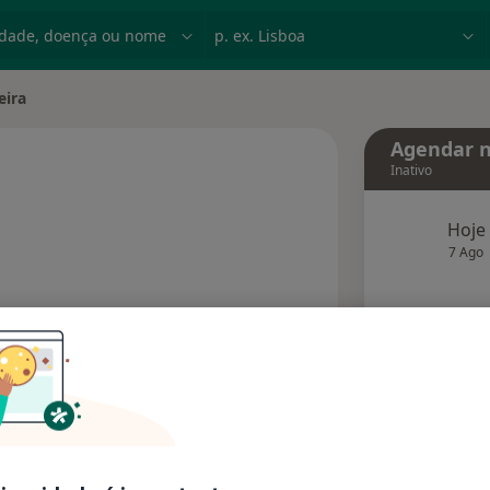
dade, doença ou nome
p. ex. Lisboa
eira
Agendar n
Inativo
especializações
Hoje
7 Ago
agend
Solicite um atendimento
Consultórios
Opiniões (1)