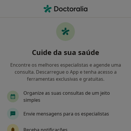
Men
Psicólogo • Portalegre, Portalegre
Filters
Mapa
Psicólogos em Portalegre
Cuide da sua saúde
Como classificamos os resultados
Encontre os melhores especialistas e agende uma
consulta. Descarregue o App e tenha acesso a
ferramentas exclusivas e gratuitas.
Organize as suas consultas de um jeito
simples
Envie mensagens para os especialistas
Dra. Cathy Lourenço
Psicólogo
Receba notificações