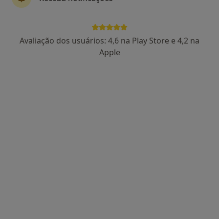
8 opiniões
Portalegre
•
Mapa
Consulta Online
Avaliação dos usuários: 4,6 na Play Store e 4,2 na
Consulta online
60 €
Apple
Esse especialista não oferece agendamento online para esse endereço.
Solicite um atendimento
Dra. Mariana Correia
Psicólogo
10 opiniões