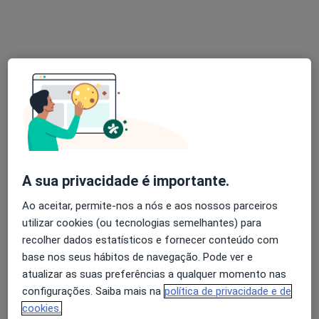
Rua do Marçal, Portalegre,
•
Mapa
João Mourato - Psicólogo Clínico (Portalegre)
Primeira consulta Psicologia
Preço não disponível
Esse especialista não oferece agendamento online para esse endereço.
Solicite um atendimento
A sua privacidade é importante.
Ao aceitar, permite-nos a nós e aos nossos parceiros
utilizar cookies (ou tecnologias semelhantes) para
recolher dados estatísticos e fornecer conteúdo com
base nos seus hábitos de navegação. Pode ver e
Cátia Soreira
atualizar as suas preferências a qualquer momento nas
Psicólogo
configurações. Saiba mais na
política de privacidade e de
3 opiniões
cookies.