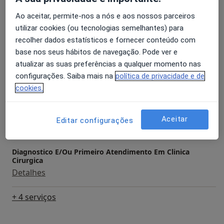
Detalhes
Ao aceitar, permite-nos a nós e aos nossos parceiros
utilizar cookies (ou tecnologias semelhantes) para
Colecistectomia Videolaparoscopica
recolher dados estatísticos e fornecer conteúdo com
Detalhes
base nos seus hábitos de navegação. Pode ver e
atualizar as suas preferências a qualquer momento nas
Colectomia Parcial (Hemicolectomia)
configurações. Saiba mais na
política de privacidade e de
Detalhes
cookies.
Consulta domiciliar Cirurgia Geral
Aceitar
Editar configurações
Detalhes
Diagnostico E/Ou Primeiro Atendimento Em Clinica
Cirurgica
Detalhes
+ 4 serviços