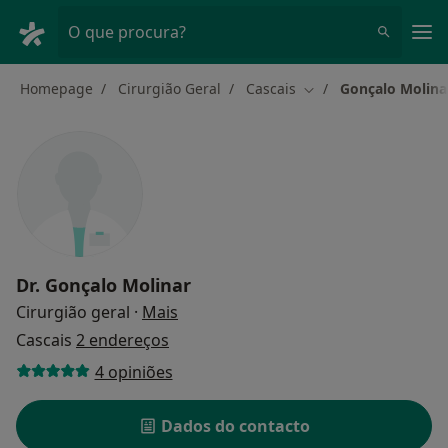
Men
O que procura?
Homepage
Cirurgião Geral
Cascais
Gonçalo Molina
Mudar de cidade
Dr.
Gonçalo Molinar
sobre as especializações
Cirurgião geral
·
Mais
Cascais
2 endereços
4 opiniões
Dados do contacto