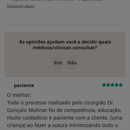
na opinião do utilizador usuário
Denunciar abuso
As opiniões ajudam você a decidir quais
médicos/clínicas consultar?
Sim
Não
paciente
P
O melhor:
Todo o processo realizado pelo cirurgião Dr.
Gonçalo Molinar foi de competência, educação,
muito cuidadoso e paciente com a cliente, (uma
criança) ao fazer a sutura minimizando todo o