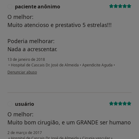
paciente anônimo
P
O melhor:
Muito atencioso e prestativo 5 estrelas!!!
Poderia melhorar:
Nada a acrescentar.
13 de janeiro de 2018
•
Hospital de Cascais Dr. José de Almeida
•
Apendicite Aguda
•
na opinião do utilizador paciente anônimo
Denunciar abuso
usuário
U
O melhor:
Muito bom cirugião, e um GRANDE ser humano
2 de março de 2017
•
Hospital de Cascais Dr. José de Almeida
•
Cirugia vascular
•