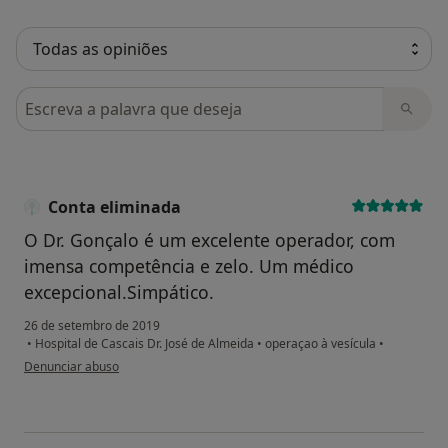
Pesquisar em opiniões
Conta eliminada
O Dr. Gonçalo é um excelente operador, com
imensa competência e zelo. Um médico
excepcional.Simpático.
26 de setembro de 2019
•
Hospital de Cascais Dr. José de Almeida
•
operaçao à vesícula
•
na opinião do utilizador Conta eliminada
Denunciar abuso