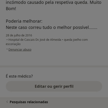
incómodo causado pela respetiva queda. Muito
Bom!
Poderia melhorar:
Neste caso correu tudo o melhor possível.......
28 de julho de 2016
•
Hospital de Cascais Dr. José de Almeida
•
queda joelho com
escoriação
na opinião do utilizador paciente
•
Denunciar abuso
É este médico?
Editar ou gerir perfil
Pesquisas relacionadas