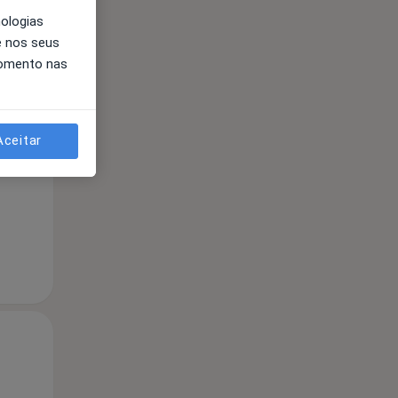
nologias
e nos seus
Segunda-feira
Ter,
Qua
momento nas
10 Ago
11 Ago
12 Ago
Aceitar
Segunda-feira
Ter,
Qua
10 Ago
11 Ago
12 Ago