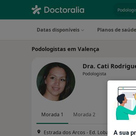
especiali
Datas disponíveis
Planos de saúd
Podologistas em Valença
Dra. Cati Rodrig
Podologista
Morada 1
Morada 2
A sua p
Estrada dos Arcos - Ed. Lobato bl.1 