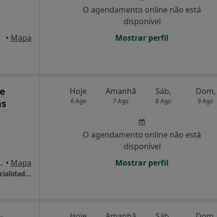
O agendamento online não está
disponível
23, Valença
•
Mapa
Mostrar perfil
de
Hoje
Amanhã
Sáb,
Dom,
as
6 Ago
7 Ago
8 Ago
9 Ago
O agendamento online não está
disponível
 Lobato bl.1 lj.2, Monção
•
Mapa
Mostrar perfil
Medipé - Clinica de Podologia E Outras Especialidades
-
Hoje
Amanhã
Sáb,
Dom,