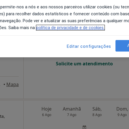
 permite-nos a nós e aos nossos parceiros utilizar cookies (ou tec
s) para recolher dados estatísticos e fornecer conteúdo com bas
Hoje
Amanhã
Sáb,
Dom,
 navegação. Pode ver e atualizar as suas preferências a qualquer 
6 Ago
7 Ago
8 Ago
9 Ago
ões. Saiba mais na
política de privacidade e de cookies.
Editar configurações
O agendamento online não está
disponível
Solicite um atendimento
C, Monção
•
Mapa
Hoje
Amanhã
Sáb,
Dom,
6 Ago
7 Ago
8 Ago
9 Ago
ta,