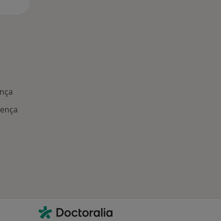
ença
lença
Contacto
Doctoralia - Homepage