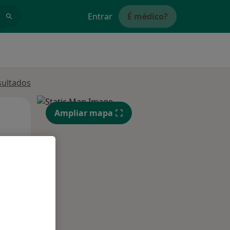
Entrar
É médico?
sultados
Segunda-feira
Ter,
Qua
Ampliar mapa
10 Ago
11 Ago
12 Ago