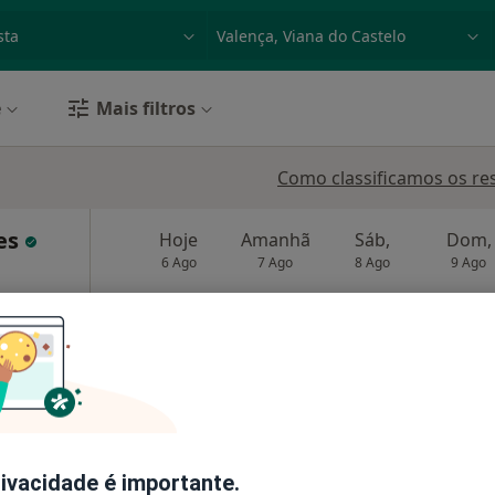
dade, doença ou nome
p. ex. Lisboa
e
Mais filtros
Como classificamos os re
ues
Hoje
Amanhã
Sáb,
Dom,
6 Ago
7 Ago
8 Ago
9 Ago
O agendamento online não está
disponível
Solicite um atendimento
rivacidade é importante.
lj.2, Monção
•
Mapa