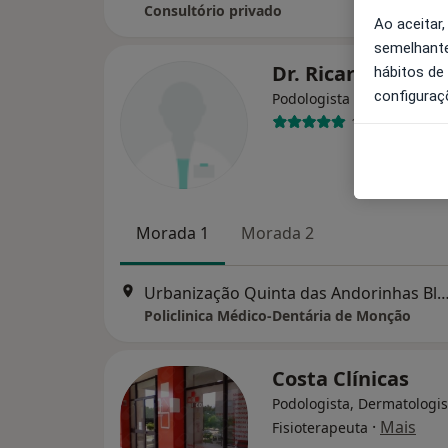
Consultório privado
Ao aceitar,
semelhante
Dr. Ricardo Dias
hábitos de
configuraç
Podologista
1 opinião
Morada 1
Morada 2
Urbanização Quinta das Andorinhas Bloco 2 R/
Policlinica Médico-Dentária de Monção
Costa Clínicas
Podologista, Dermatologis
·
Mais
Fisioterapeuta