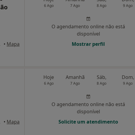
ção
6 Ago
7 Ago
8 Ago
9 Ago
O agendamento online não está
disponível
C, Monção
•
Mapa
Mostrar perfil
Hoje
Amanhã
Sáb,
Dom,
6 Ago
7 Ago
8 Ago
9 Ago
O agendamento online não está
disponível
23, Valença
•
Mapa
Solicite um atendimento