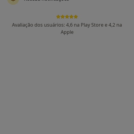
6 opiniões
Av. de São José, Bloco - 13 - R/C, Barcelos
•
Mapa
Centro de Podologia de Barcelos
Avaliação dos usuários: 4,6 na Play Store e 4,2 na
Esse especialista não oferece agendamento online para esse endereço.
Apple
Solicite um atendimento
Drª Viviana Lima
Podologista
2 opiniões