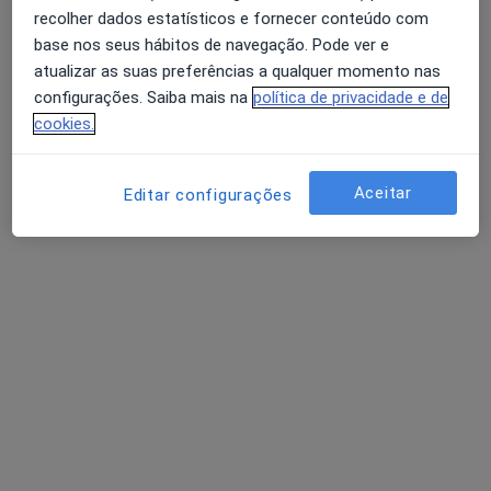
recolher dados estatísticos e fornecer conteúdo com
Estrada dos Arcos - Ed. Lobato bl.1 lj.2, Monção
•
Mapa
base nos seus hábitos de navegação. Pode ver e
Consultório privado
atualizar as suas preferências a qualquer momento nas
configurações. Saiba mais na
política de privacidade e de
Esse especialista não oferece agendamento online para esse endereço.
cookies.
Solicite um atendimento
Aceitar
Editar configurações
Dr. Flávio Nuno Oliveira
Podologista
Praça 1º de Maio, Edf. 1º de Maio, 2º Andar, Sala Z, Viana do Castelo
•
Mapa