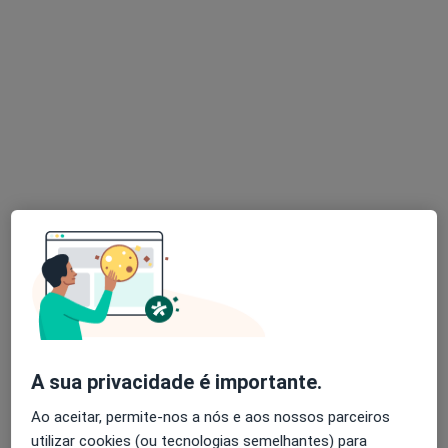
Avenida da Liberdade, 642 – 1ª, Sala A/E, Braga
•
Mapa
Consultório privado
Primeira consulta Podologia
desde 30 €
Esse especialista não oferece agendamento online para esse endereço.
Solicite um atendimento
Dra. Cati Rodrigues
A sua privacidade é importante.
Podologista
Ao aceitar, permite-nos a nós e aos nossos parceiros
Morada 1
Morada 2
Morada 3
utilizar cookies (ou tecnologias semelhantes) para