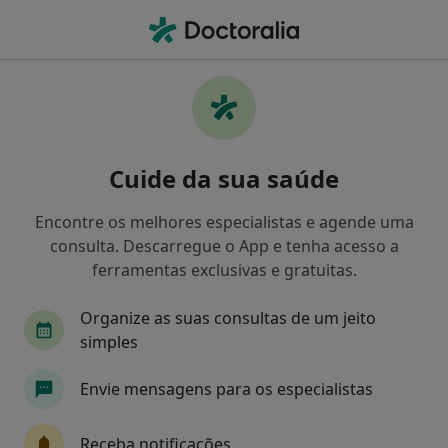
Men
Podologista • Viana do Castelo, Viana do Castelo
Filters
Mapa
Podologistas em Viana do Castelo
Cuide da sua saúde
Como classificamos os resultados
Encontre os melhores especialistas e agende uma
consulta. Descarregue o App e tenha acesso a
ferramentas exclusivas e gratuitas.
Organize as suas consultas de um jeito
simples
Envie mensagens para os especialistas
Dr. Ricardo do Vale Moreira
Podologista
Receba notificações