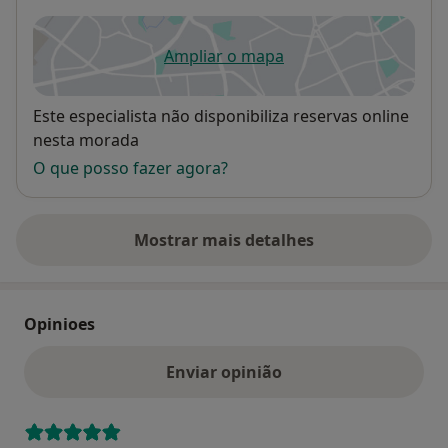
Ampliar o mapa
abre num novo separador
Disponibilidade
Este especialista não disponibiliza reservas online
nesta morada
O que posso fazer agora?
Mostrar mais detalhes
sobre o endereço
Opinioes
Enviar opinião