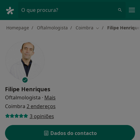
Men
O que procura?
Homepage
Oftalmologista
Coimbra
Filipe Henrique
Mudar de cidade
Filipe Henriques
sobre as especializações
Oftalmologista
·
Mais
Coimbra
2 endereços
3 opiniões
Dados do contacto