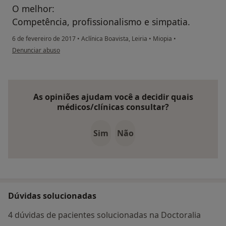
O melhor:
Competência, profissionalismo e simpatia.
6 de fevereiro de 2017
•
Aclínica Boavista, Leiria
•
Miopia
•
na opinião do utilizador paciente
Denunciar abuso
As opiniões ajudam você a decidir quais
médicos/clínicas consultar?
Sim
Não
Dúvidas solucionadas
4 dúvidas de pacientes solucionadas na Doctoralia