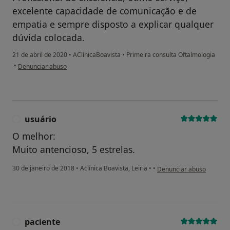
excelente capacidade de comunicação e de
empatia e sempre disposto a explicar qualquer
dúvida colocada.
21 de abril de 2020
•
AClínicaBoavista
•
Primeira consulta Oftalmologia
na opinião do utilizador SN
•
Denunciar abuso
usuário
U
O melhor:
Muito antencioso, 5 estrelas.
na opinião do utilizador u
30 de janeiro de 2018
•
Aclínica Boavista, Leiria
•
•
Denunciar abuso
paciente
P