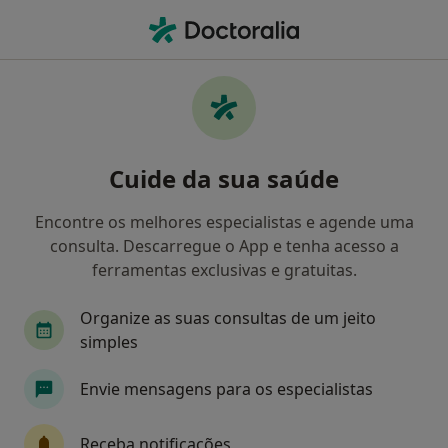
Men
O que procura?
Homepage
Doenças
Ambliopia
Ambliopia - Informação,
Cuide da sua saúde
especialistas, perguntas
frequentes
Encontre os melhores especialistas e agende uma
consulta. Descarregue o App e tenha acesso a
ferramentas exclusivas e gratuitas.
Organize as suas consultas de um jeito
Informação
Perguntas & Respostas
simples
Envie mensagens para os especialistas
Especialistas - ambliopia
Receba notificações