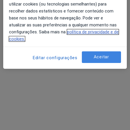
utilizar cookies (ou tecnologias semelhantes) para
Pediatra
recolher dados estatísticos e fornecer conteúdo com
Porto
base nos seus hábitos de navegação. Pode ver e
atualizar as suas preferências a qualquer momento nas
Adelino Dias Arêde
configurações. Saiba mais na
política de privacidade e de
cookies.
Oftalmologista
Viseu
Aceitar
Editar configurações
Adília J Silva Gomes
Oftalmologista
Estarreja
Perguntas sobre Ambliopia
Os nossos peritos responderam a 3 perguntas