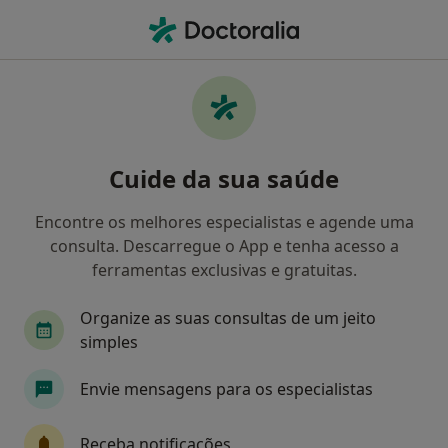
Men
Aneurisma Da Aorta Abdominal • Coimbra, Coimbra
Filters
• 1
Mapa
Aneurisma Da Aorta Abdominal, Coimbra
Cuide da sua saúde
Como classificamos os resultados
Encontre os melhores especialistas e agende uma
consulta. Descarregue o App e tenha acesso a
Qual é a especialização que procura?
ferramentas exclusivas e gratuitas.
Cirurgião vascular
Dermatologista
Oftal
Organize as suas consultas de um jeito
simples
Envie mensagens para os especialistas
Receba notificações