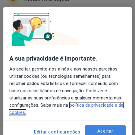
Dr. Ricardo Nuno Thumann C. Vale
Avaliação dos usuários: 4,6 na Play Store e 4,2 na
Pereira
Apple
Cirurgião vascular
Morada 1
Morada 2
Morada 3
A sua privacidade é importante.
Ao aceitar, permite-nos a nós e aos nossos parceiros
Rua Camilo Pessanha, nº 1, Coimbra
•
Mapa
utilizar cookies (ou tecnologias semelhantes) para
Clínica Particular de Coimbra
recolher dados estatísticos e fornecer conteúdo com
Esse especialista não oferece agendamento online para esse endereço.
base nos seus hábitos de navegação. Pode ver e
atualizar as suas preferências a qualquer momento nas
Solicite um atendimento
configurações. Saiba mais na
política de privacidade e de
cookies.
Aceitar
Editar configurações