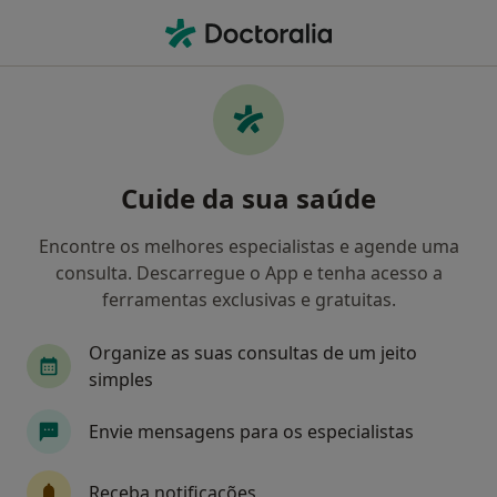
Men
Arteriopatias Oclusivas • Coimbra, Coimbra
Filters
• 1
Mapa
Arteriopatias Oclusivas, Coimbra
Cuide da sua saúde
Como classificamos os resultados
Encontre os melhores especialistas e agende uma
consulta. Descarregue o App e tenha acesso a
Qual é a especialização que procura?
ferramentas exclusivas e gratuitas.
Cirurgião vascular
Dermatologista
Oftal
Organize as suas consultas de um jeito
simples
Envie mensagens para os especialistas
Receba notificações