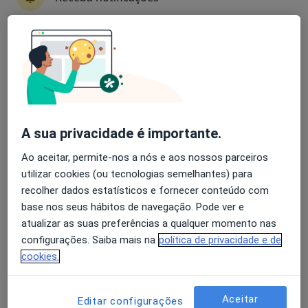
Dr. Ricardo Nuno Thumann C. Vale
Avaliação dos usuários: 4,6 na Play Store e 4,2 na
Pereira
Apple
Cirurgião vascular
Morada 1
Morada 2
Morada 3
A sua privacidade é importante.
Ao aceitar, permite-nos a nós e aos nossos parceiros
Rua Camilo Pessanha, nº 1, Coimbra
•
Mapa
utilizar cookies (ou tecnologias semelhantes) para
Clínica Particular de Coimbra
recolher dados estatísticos e fornecer conteúdo com
Esse especialista não oferece agendamento online para esse endereço.
base nos seus hábitos de navegação. Pode ver e
atualizar as suas preferências a qualquer momento nas
Solicite um atendimento
configurações. Saiba mais na
política de privacidade e de
cookies.
Aceitar
Editar configurações