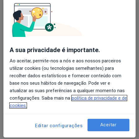
Sérgio Silva Brito
Avaliação dos usuários: 4,6 na Play Store e 4,2 na
Oftalmologista
Apple
Idanha-A-Nova
A sua privacidade é importante.
Samuel Baptista Alves
Ao aceitar, permite-nos a nós e aos nossos parceiros
Oftalmologista
utilizar cookies (ou tecnologias semelhantes) para
Lisboa
recolher dados estatísticos e fornecer conteúdo com
base nos seus hábitos de navegação. Pode ver e
atualizar as suas preferências a qualquer momento nas
Lilianne Duarte
configurações. Saiba mais na
política de privacidade e de
cookies.
Oftalmologista
Vila Nova de Famalicão
Aceitar
Editar configurações
Adelino Dias Arêde