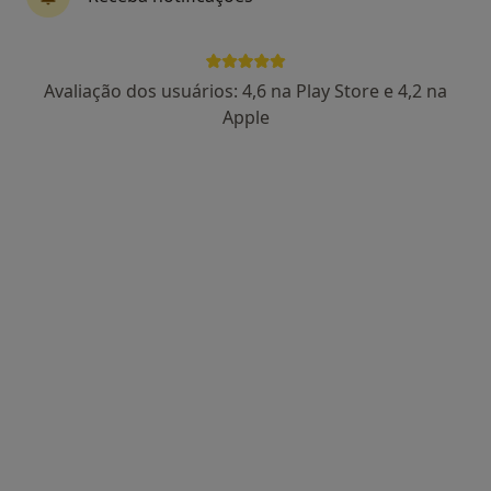
Dr. André Mendes
Avaliação dos usuários: 4,6 na Play Store e 4,2 na
Psicólogo
Apple
11 opiniões
Rua José Veríssimo da Silva Júnior 39, Portimão
•
Mapa
André Mendes - Psicólogo e Neuropsicólogo
Consulta online
desde 50 €
Esse especialista não oferece agendamento online para esse endereço.
Solicite um atendimento