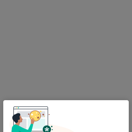
Dra. Cristina Santos
Psicólogo
4 opiniões
Silves
•
Mapa
Cristina Santos
Primeira consulta Psicologia
50 €
Esse especialista não oferece agendamento online para esse endereço.
Solicite um atendimento