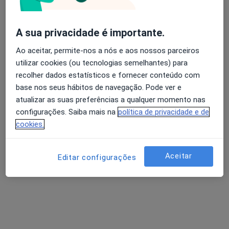
A sua privacidade é importante.
Dra. Maria Marreiros
Psicólogo
Ao aceitar, permite-nos a nós e aos nossos parceiros
utilizar cookies (ou tecnologias semelhantes) para
Rua Poeta Antonio Aleixo, Lagoa
•
Mapa
recolher dados estatísticos e fornecer conteúdo com
Maria Marreiros
base nos seus hábitos de navegação. Pode ver e
Coaching Psicológico
50 €
atualizar as suas preferências a qualquer momento nas
Esse especialista não oferece agendamento online para esse endereço.
configurações. Saiba mais na
política de privacidade e de
cookies.
Solicite um atendimento
Aceitar
Editar configurações