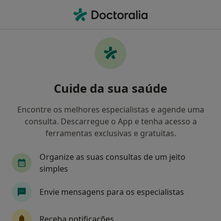
Men
Ansiedade Da Separação • Portimão, Faro
Filters
• 1
Mapa
Ansiedade Da Separação, Portimão
Cuide da sua saúde
Como classificamos os resultados
Encontre os melhores especialistas e agende uma
consulta. Descarregue o App e tenha acesso a
Qual é a especialização que procura?
ferramentas exclusivas e gratuitas.
Psicólogo
Terapeuta alternativo
Terapeut
Organize as suas consultas de um jeito
simples
Envie mensagens para os especialistas
Receba notificações