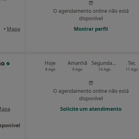
O agendamento online não está
disponível
•
Mapa
Mostrar perfil
ão
Hoje
Amanhã
Segunda-feira
Ter,
8 Ago
9 Ago
10 Ago
11 Ago
O agendamento online não está
disponível
Mapa
Solicite um atendimento
sponível