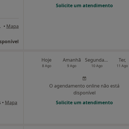
Solicite um atendimento
, Portimão
•
Mapa
sponível
Hoje
Amanhã
Segunda-feira
Ter,
8 Ago
9 Ago
10 Ago
11 Ago
O agendamento online não está
disponível
s
•
Mapa
Solicite um atendimento