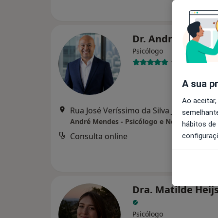
Dr. André Mende
Psicólogo
11 opiniões
A sua p
Ao aceitar,
Rua José Veríssimo da Silva Júnior 39, 
semelhante
André Mendes - Psicólogo e Neuropsicólog
hábitos de
Consulta online
d
configuraç
Dra. Matilde Heij
Psicólogo