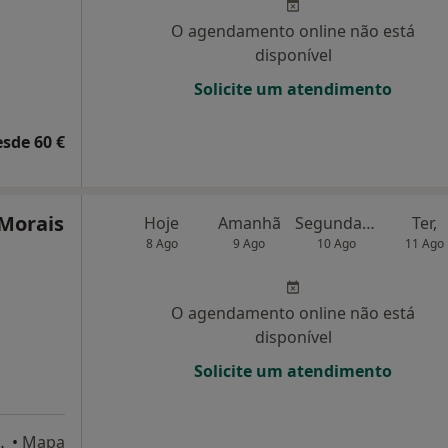
O agendamento online não está
disponível
Solicite um atendimento
esde 60 €
Morais
Hoje
Amanhã
Segunda-feira
Ter,
8 Ago
9 Ago
10 Ago
11 Ago
O agendamento online não está
disponível
Solicite um atendimento
ão malheiro, Portimão
•
Mapa