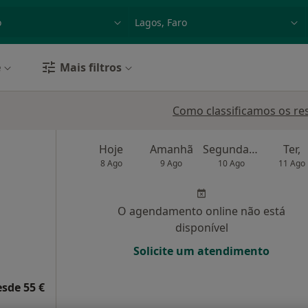
dade, doença ou nome
p. ex. Lisboa
e
Mais filtros
Como classificamos os re
Hoje
Amanhã
Segunda-feira
Ter,
8 Ago
9 Ago
10 Ago
11 Ago
O agendamento online não está
disponível
Solicite um atendimento
esde 55 €