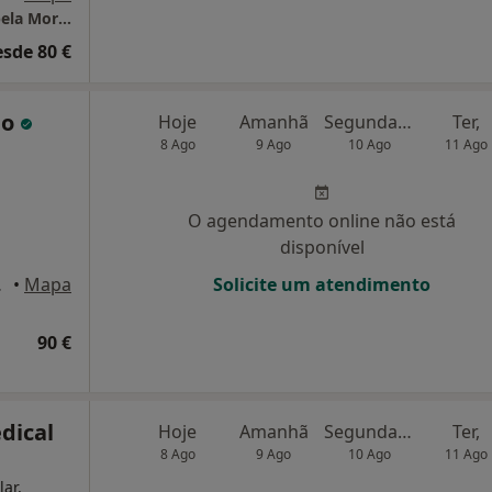
Consultório Privado de Psicologia Dra. Anabela Morais
esde 80 €
io
Hoje
Amanhã
Segunda-feira
Ter,
8 Ago
9 Ago
10 Ago
11 Ago
O agendamento online não está
disponível
vor, Portimão
•
Mapa
Solicite um atendimento
90 €
dical
Hoje
Amanhã
Segunda-feira
Ter,
8 Ago
9 Ago
10 Ago
11 Ago
lar,