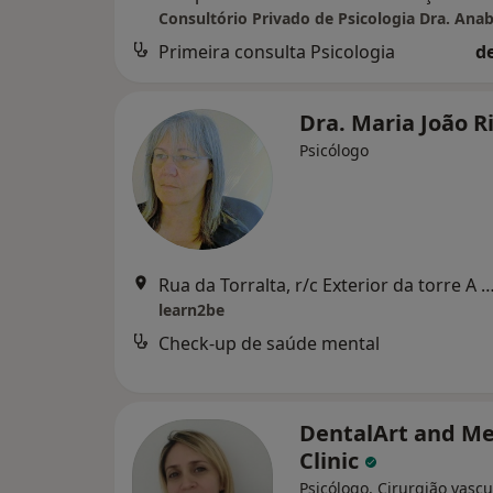
Primeira consulta Psicologia
d
Dra. Maria João R
Psicólogo
Rua da Torralta, r/c Exterior da torre A Estrela do Mar, 8500-088 Al
learn2be
Check-up de saúde mental
DentalArt and Me
Clinic
Psicólogo, Cirurgião vascu