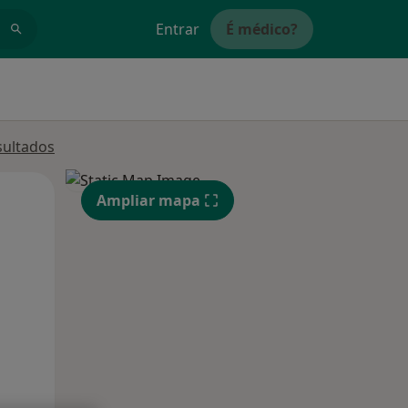
Entrar
É médico?
sultados
Qua
Qui,
Sex,
Ampliar mapa
12 Ago
13 Ago
14 Ago