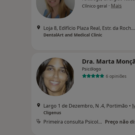
·
Mais
Clínico geral
Loja 8, Edifício Plaza Real, Estr. da Rocha, Portimão
DentalArt and Medical Clinic
Dra. Marta Monç
Psicólogo
6 opiniões
Largo 1 de Dezembro, N .4, Portimão
•
Cligenus
Primeira consulta Psicologia
Preço não di