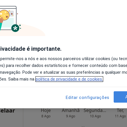
s
Hoje
Amanhã
Segunda-feira
Ter,
8 Ago
9 Ago
10 Ago
11 Ago
O agendamento online não está
rivacidade é importante.
disponível
 permite-nos a nós e aos nossos parceiros utilizar cookies (ou tec
Portimão
•
Mapa
Solicite um atendimento
s) para recolher dados estatísticos e fornecer conteúdo com bas
o
 navegação. Pode ver e atualizar as suas preferências a qualquer 
esde 50 €
ões. Saiba mais na
política de privacidade e de cookies.
Editar configurações
selaar
Hoje
Amanhã
Segunda-feira
Ter,
8 Ago
9 Ago
10 Ago
11 Ago