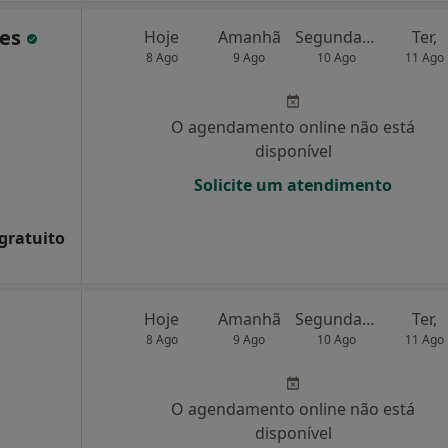
des
Hoje
Amanhã
Segunda-feira
Ter,
8 Ago
9 Ago
10 Ago
11 Ago
O agendamento online não está
disponível
Solicite um atendimento
 gratuito
Hoje
Amanhã
Segunda-feira
Ter,
8 Ago
9 Ago
10 Ago
11 Ago
O agendamento online não está
disponível