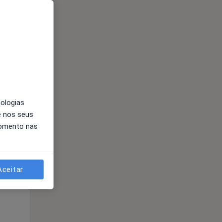
Qua
Qui,
Sex,
12 Ago
13 Ago
14 Ago
nologias
e nos seus
momento nas
Aceitar
Qua
Qui,
Sex,
12 Ago
13 Ago
14 Ago