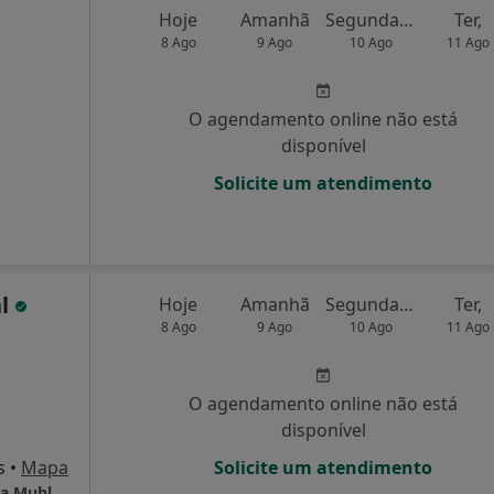
Hoje
Amanhã
Segunda-feira
Ter,
8 Ago
9 Ago
10 Ago
11 Ago
O agendamento online não está
disponível
Solicite um atendimento
hl
Hoje
Amanhã
Segunda-feira
Ter,
8 Ago
9 Ago
10 Ago
11 Ago
O agendamento online não está
disponível
s
•
Mapa
Solicite um atendimento
ia Muhl