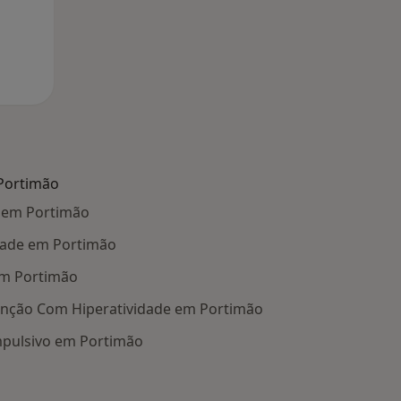
Portimão
 em Portimão
dade em Portimão
em Portimão
tenção Com Hiperatividade em Portimão
pulsivo em Portimão
Doenças relacionadas em Portimão