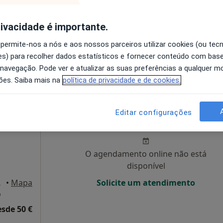
disponível
rivacidade é importante.
Solicite um atendimento
 permite-nos a nós e aos nossos parceiros utilizar cookies (ou tec
esde 55 €
s) para recolher dados estatísticos e fornecer conteúdo com bas
 navegação. Pode ver e atualizar as suas preferências a qualquer 
ões. Saiba mais na
política de privacidade e de cookies.
s
Hoje
Amanhã
Segunda-feira
Ter,
Editar configurações
8 Ago
9 Ago
10 Ago
11 Ago
O agendamento online não está
disponível
Portimão
•
Mapa
Solicite um atendimento
o
esde 50 €