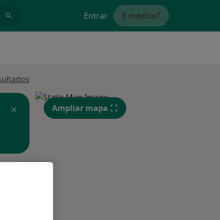
Entrar
É médico?
sultados
Ampliar mapa
Qua
Qui,
Sex,
12 Ago
13 Ago
14 Ago