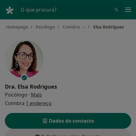
Men
O que procura?
Homepage
Psicólogo
Coimbra
Elsa Rodrigues
Mudar de cidade
Dra.
Elsa Rodrigues
sobre as especializações
Psicólogo
·
Mais
Coimbra
1 endereço
Dados do contacto