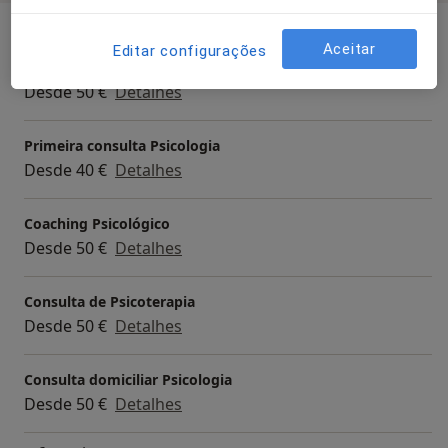
Serviços e preços
Aceitar
Editar configurações
Consulta online
Desde 50 €
Detalhes
Primeira consulta Psicologia
Desde 40 €
Detalhes
Coaching Psicológico
Desde 50 €
Detalhes
Consulta de Psicoterapia
Desde 50 €
Detalhes
Consulta domiciliar Psicologia
Desde 50 €
Detalhes