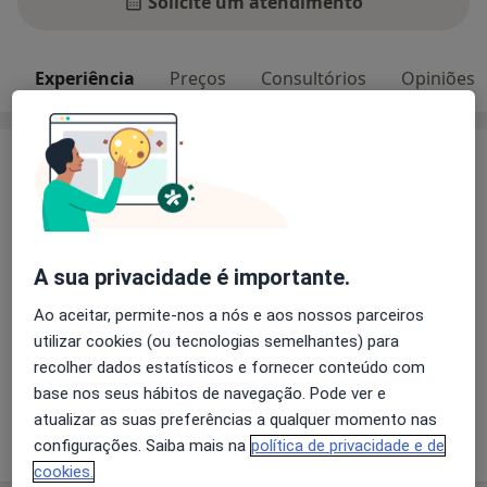
Solicite um atendimento
Experiência
Preços
Consultórios
Opiniões
Experiência
Psicóloga, Conselheira e Coach de Carreira
Desenvolvimento Pessoal e Profissional
Consulta de Empregabilidade, gestão de stress e
burnout.
A sua privacidade é importante.
Investigadora em Solidão e Saúde Mental no Ambiente
Ao aceitar, permite-nos a nós e aos nossos parceiros
de Trabalho.
utilizar cookies (ou tecnologias semelhantes) para
Prevenção de Riscos Psicossociais
recolher dados estatísticos e fornecer conteúdo com
Sobre mim
Coaching Psicológico
mais
base nos seus hábitos de navegação. Pode ver e
Luto Perinatal
atualizar as suas preferências a qualquer momento nas
Mostrar mais detalhes
sobre a experiência
configurações. Saiba mais na
política de privacidade e de
cookies.