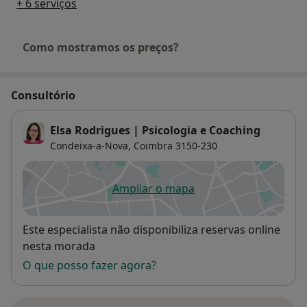
+ 6 serviços
Como mostramos os preços?
Consultório
Elsa Rodrigues | Psicologia e Coaching
Condeixa-a-Nova,
Coimbra
3150-230
Ampliar o mapa
abre num novo separador
Disponibilidade
Este especialista não disponibiliza reservas online
nesta morada
O que posso fazer agora?