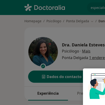
especiali
Homepage
Psicólogo
Ponta Delgada
Dan
Mudar de
Dra.
Daniela Esteves
sobre as
Psicólogo
·
Mais
Ponta Delgada
1 endere
Dados do contacto
Experiência
Preços