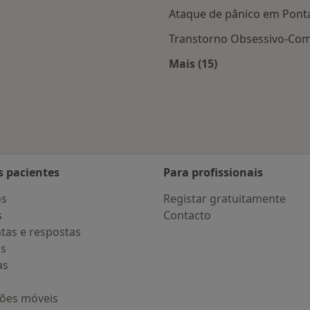
Ataque de pânico em Pont
Transtorno Obsessivo-Com
Mais (15)
Mais na categoria: D
s pacientes
Para profissionais
os
Registar gratuitamente
s
Contacto
tas e respostas
os
as
ções móveis