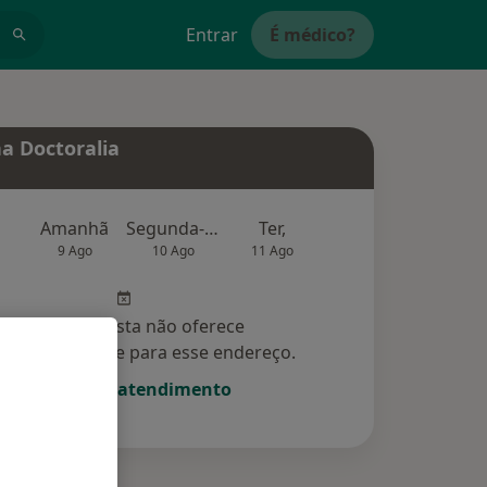
Entrar
É médico?
a Doctoralia
Amanhã
Segunda-feira
Ter,
Qua
Qui,
9 Ago
10 Ago
11 Ago
12 Ago
13 Ag
Esse especialista não oferece
amento online para esse endereço.
Solicite um atendimento