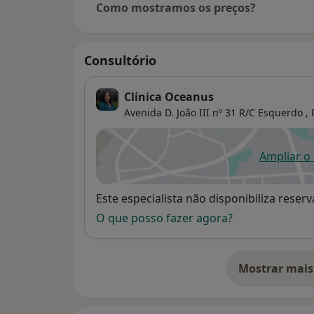
Como mostramos os preços?
Consultório
Clínica Oceanus
Avenida D. João III nº 31 R/C Esquerdo ,
Ampliar o
ab
Disponibilidade
Este especialista não disponibiliza rese
O que posso fazer agora?
Mostrar mais
so