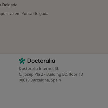
a Delgada
pulsivo em Ponta Delgada
oenças mais tratadas
Contacto
Doctoralia - Homepage
Doctoralia Internet SL
C/ Josep Pla 2 - Building B2, floor 13
08019 Barcelona, Spain