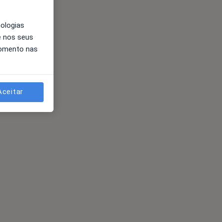
nologias
e nos seus
momento nas
Aceitar