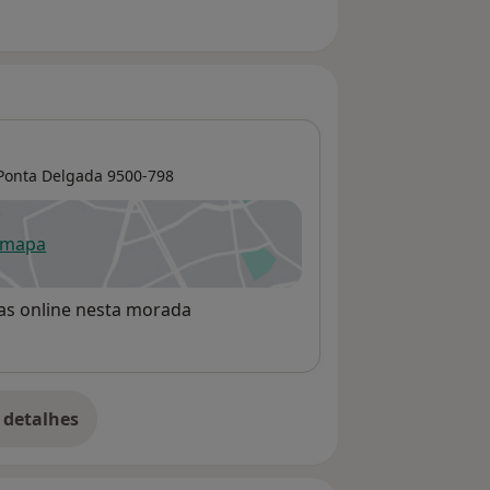
Ponta Delgada
9500-798
 mapa
re num novo separador
rvas online nesta morada
 detalhes
bre o endereço