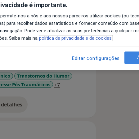
rivacidade é importante.
 permite-nos a nós e aos nossos parceiros utilizar cookies (ou tec
s) para recolher dados estatísticos e fornecer conteúdo com bas
 navegação. Pode ver e atualizar as suas preferências a qualquer 
 Portugueses nº 11536
ões. Saiba mais na
política de privacidade e de cookies.
r o motivo pelo qual procura ajuda e
epois desta consulta definimos o plano
trar as soluções que precisa.
Editar configurações
psicólogo, a empatia e a aceitação
nico
Transtornos do Humor
comportamentos do cliente. De acordo
a11y_sr_more_diseases
resse Pós-Traumáticos
+7
velar o verdadeiro Eu, que é possível
apeuta e a sua aceitação
ocurar e encontrar soluções para
 detalhes
alegre e com sentido para si.
bre a experiência
ém técnicas cognitivas-
dade e Depressão e aumento de