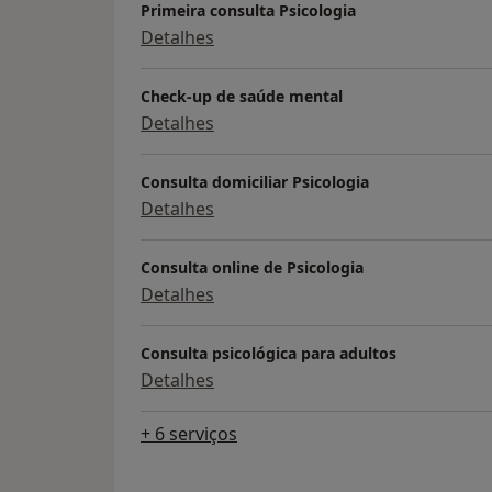
Primeira consulta Psicologia
Os processos terapêuticos que iremos foc
Detalhes
aspectos positivos da sua personalidade e
de modo a poder seguir a sua vida com esc
Check-up de saúde mental
depender da ajuda terapêutica.
Detalhes
As consultas psicológicas muitas vezes te
conversa, entre o psicólogo e o cliente sob
Consulta domiciliar Psicologia
partilhar o meu conhecimento psicológico 
Detalhes
melhor os mecanismos da situação de mo
adequada para si.
Consulta online de Psicologia
Detalhes
Consulta psicológica para adultos
Detalhes
+ 6 serviços