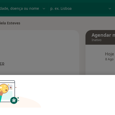
dade, doença ou nome
p. ex. Lisboa
iela Esteves
 cidade
Agendar n
Inativo
Hoje
 especializações
8 Ago
ço
agend
Solicite um atendimento
Consultórios
Opiniões