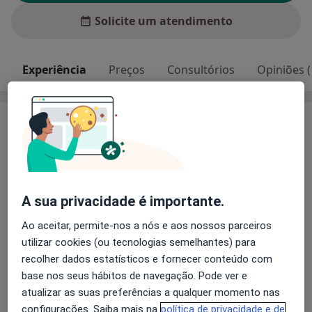
Solicite um atendimento
Experiência
Preços
Consultórios
Opiniões (
Experiência
Principais doenças tratadas
Onicomicose
Pé Diabético
Pé Chato
a11y_sr_
Unhas Encravadas
Esporão Do Calcâneo
+13
A sua privacidade é importante.
Pacientes que trato
Ao aceitar, permite-nos a nós e aos nossos parceiros
Adultos
utilizar cookies (ou tecnologias semelhantes) para
Crianças
recolher dados estatísticos e fornecer conteúdo com
base nos seus hábitos de navegação. Pode ver e
atualizar as suas preferências a qualquer momento nas
Mostrar mais detalhes
sobre a experiência
configurações. Saiba mais na
política de privacidade e de