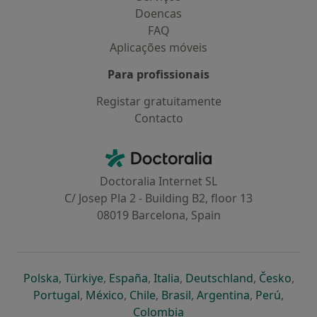
Doencas
FAQ
Aplicações móveis
Para profissionais
Registar gratuitamente
Contacto
Contacto
Doctoralia - Homepage
Doctoralia Internet SL
C/ Josep Pla 2 - Building B2, floor 13
08019 Barcelona, Spain
abre num novo separador
abre num novo separador
abre num novo separador
abre num novo separado
abre num n
abre
Polska
,
Türkiye
,
España
,
Italia
,
Deutschland
,
Česko
,
abre num novo separador
abre num novo separador
abre num novo separador
abre num novo separa
abre num no
abre n
Portugal
,
México
,
Chile
,
Brasil
,
Argentina
,
Perú
,
abre num novo separad
Colombia