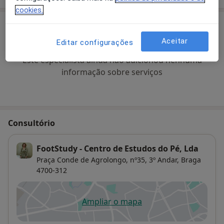
cookies.
Preços
Aceitar
Editar configurações
Sem informação sobre serviços e preços
Este especialista ainda não adicionou nenhuma
informação sobre serviços
Consultório
FootStudy - Centro de Estudos do Pé, Lda
Praça Conde de Agrolongo, nº35, 3º Andar,
Braga
4700-312
Ampliar o mapa
abre num novo separador