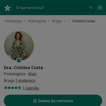
Men
O que procura?
Homepage
Podologista
Braga
Cristina Costa
Mudar de cidade
Dra.
Cristina Costa
sobre as especializações
Podologista
·
Mais
Braga
1 endereço
1 opinião
Dados do contacto