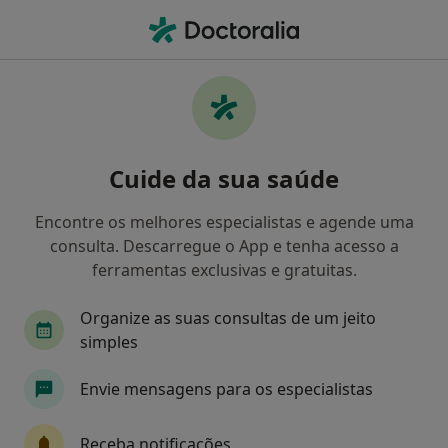
Men
Esporão Do Calcâneo • Braga, Braga
Filters
• 1
Mapa
Esporão Do Calcâneo, Braga
Cuide da sua saúde
Como classificamos os resultados
Encontre os melhores especialistas e agende uma
consulta. Descarregue o App e tenha acesso a
Qual é a especialização que procura?
ferramentas exclusivas e gratuitas.
Podologista
Enfermeiro
Fisioterapeuta
Organize as suas consultas de um jeito
simples
Envie mensagens para os especialistas
Receba notificações