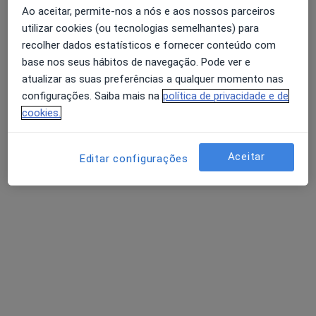
Ao aceitar, permite-nos a nós e aos nossos parceiros
utilizar cookies (ou tecnologias semelhantes) para
recolher dados estatísticos e fornecer conteúdo com
base nos seus hábitos de navegação. Pode ver e
atualizar as suas preferências a qualquer momento nas
Drª Viviana Lima
configurações. Saiba mais na
política de privacidade e de
Podologista
cookies.
2 opiniões
Avenida da Liberdade, 642 – 1ª, Sala A/E, Braga
•
Mapa
Aceitar
Editar configurações
Consultório privado
Primeira consulta Podologia
desde 30 €
Esse especialista não oferece agendamento online para esse endereço.
Solicite um atendimento