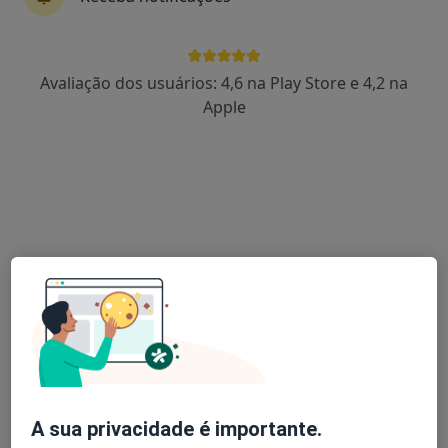
Emanuel Joaqim Antunes Matos
Avaliação dos usuários: 4,6 na Play Store e 4,2 na
Podologista
Apple
Morada 1
Morada 2
R São Tiago 7, Ronfe
•
Mapa
Clironfe-Clínica Médica Ronfe
Consulta online
Preço não disponível
Esse especialista não oferece agendamento online para esse endereço.
Solicite um atendimento
A sua privacidade é importante.