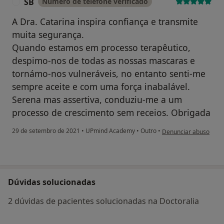
SB
Número de telefone verificado
S
A Dra. Catarina inspira confiança e transmite
muita segurança.
Quando estamos em processo terapêutico,
despimo-nos de todas as nossas mascaras e
tornámo-nos vulneráveis, no entanto senti-me
sempre aceite e com uma força inabalável.
Serena mas assertiva, conduziu-me a um
processo de crescimento sem receios. Obrigada
na opinião do utilizad
29 de setembro de 2021
•
UPmind Academy
•
Outro
•
Denunciar abuso
Dúvidas solucionadas
2 dúvidas de pacientes solucionadas na Doctoralia