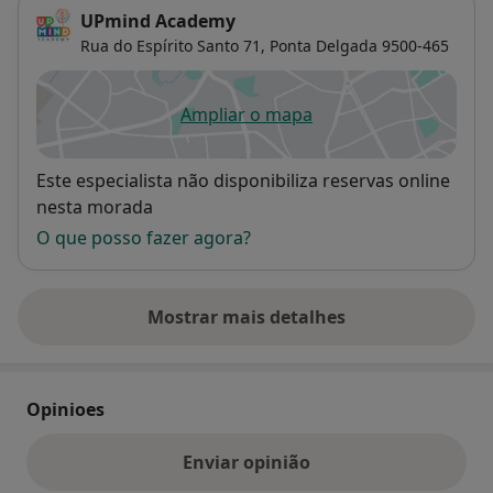
UPmind Academy
Rua do Espírito Santo 71,
Ponta Delgada
9500-465
Ampliar o mapa
abre num novo separador
Disponibilidade
Este especialista não disponibiliza reservas online
nesta morada
O que posso fazer agora?
Mostrar mais detalhes
sobre o endereço
Opinioes
Enviar opinião