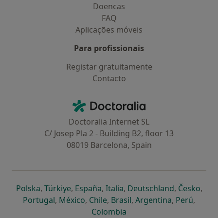
Doencas
FAQ
Aplicações móveis
Para profissionais
Registar gratuitamente
Contacto
Contacto
Doctoralia - Homepage
Doctoralia Internet SL
C/ Josep Pla 2 - Building B2, floor 13
08019 Barcelona, Spain
abre num novo separador
abre num novo separador
abre num novo separador
abre num novo separado
abre num n
abre
Polska
,
Türkiye
,
España
,
Italia
,
Deutschland
,
Česko
,
abre num novo separador
abre num novo separador
abre num novo separador
abre num novo separa
abre num no
abre n
Portugal
,
México
,
Chile
,
Brasil
,
Argentina
,
Perú
,
abre num novo separad
Colombia