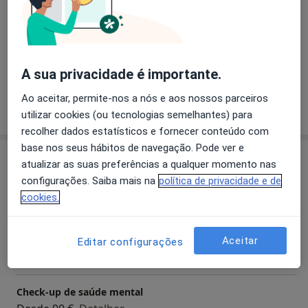
Psicólogos Portugueses, nº19928
Pacientes que trato
Mestre em Psicologia Clínica e Familiar pela Faculdade
de Psicologia da Universidade de Lisboa
Adultos (Apenas em alguns endereços)
Pós-graduada em Sexologia Clínica e Terapia de Casal
Crianças (Apenas em alguns endereços)
A sua privacidade é importante.
pelo CRIAP
Formação em EFT para casais e famílias, pela
Ao aceitar, permite-nos a nós e aos nossos parceiros
Mostrar mais detalhes
Sociedade de Psicoterapia Construtivista
sobre a experiência
utilizar cookies (ou tecnologias semelhantes) para
Psicoterapeuta em treino pela SPPC
recolher dados estatísticos e fornecer conteúdo com
Terapeuta IFS (Internal Family Systems) nível 1
base nos seus hábitos de navegação. Pode ver e
Serviços e preços
Experiência em intervenção clínica em contexto
atualizar as suas preferências a qualquer momento nas
privado, hospitalar e IPSS
configurações. Saiba mais na
política de privacidade e de
Primeira consulta Psicologia
cookies.
Detalhes
Avaliação Psicológica
Aceitar
Editar configurações
Desde 150 €
Detalhes
Check-up de saúde mental