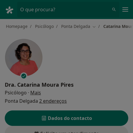
Men
O que procura?
Homepage
Psicólogo
Ponta Delgada
Catarina Mour
Mudar de cidade
Dra.
Catarina Moura Pires
sobre as especializações
Psicólogo
·
Mais
Ponta Delgada
2 endereços
Dados do contacto