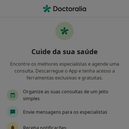
Men
O que procura?
Homepage
Doenças
Osteoartrose
Osteoartrose - Informação,
Cuide da sua saúde
especialistas, perguntas
frequentes
Encontre os melhores especialistas e agende uma
consulta. Descarregue o App e tenha acesso a
ferramentas exclusivas e gratuitas.
Organize as suas consultas de um jeito
Informação
Perguntas & Respostas
simples
Envie mensagens para os especialistas
Especialistas - osteoartrose
Receba notificações