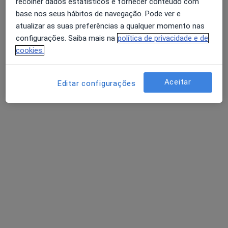
recolher dados estatísticos e fornecer conteúdo com
Reumatologista
base nos seus hábitos de navegação. Pode ver e
Lisboa
atualizar as suas preferências a qualquer momento nas
configurações. Saiba mais na
política de privacidade e de
cookies.
Mario Rodrigues
Reumatologista
Aceitar
Editar configurações
Funchal
Adriano J Moreira Neto
Reumatologista
Lisboa
Perguntas sobre Osteoartrose
Os nossos peritos responderam a 3 perguntas