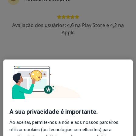
Augusto Faustino
Avaliação dos usuários: 4,6 na Play Store e 4,2 na
Reumatologista
Apple
Lisboa
Miguel Sousa
Reumatologista
Lisboa
Antonio Vilar
Reumatologista
Queluz
A sua privacidade é importante.
Ao aceitar, permite-nos a nós e aos nossos parceiros
José Bravo Pimentão
utilizar cookies (ou tecnologias semelhantes) para