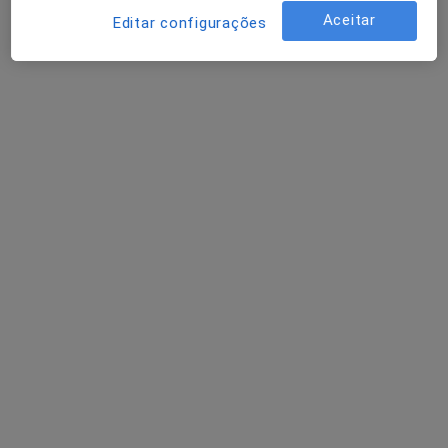
Aceitar
Editar configurações
Reumatologista
Funchal
Adriano J Moreira Neto
Reumatologista
Lisboa
António Albino Teixeira
Reumatologista
Maia
Perguntas sobre Lupus eritematoso
sistêmico