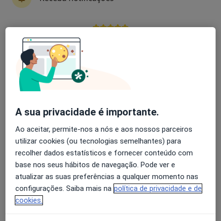
Helena Canhão
Avaliação dos usuários: 4,6 na Play Store e 4,2 na
Reumatologista
Apple
Lisboa
Antonio Vilar
Reumatologista
A sua privacidade é importante.
Queluz
Ao aceitar, permite-nos a nós e aos nossos parceiros
utilizar cookies (ou tecnologias semelhantes) para
José Bravo Pimentão
recolher dados estatísticos e fornecer conteúdo com
base nos seus hábitos de navegação. Pode ver e
Reumatologista
atualizar as suas preferências a qualquer momento nas
Lisboa
configurações. Saiba mais na
política de privacidade e de
cookies.
Mario Rodrigues