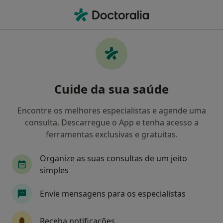
Men
O que procura?
Homepage
Doenças
Lupus Eritematoso Sistêmico
Lupus eritematoso sistêmico -
Cuide da sua saúde
Informação, especialistas,
perguntas frequentes
Encontre os melhores especialistas e agende uma
consulta. Descarregue o App e tenha acesso a
ferramentas exclusivas e gratuitas.
Organize as suas consultas de um jeito
Informação
Perguntas & Respostas
simples
Envie mensagens para os especialistas
Especialistas - lupus eritematoso sistêmico
Receba notificações