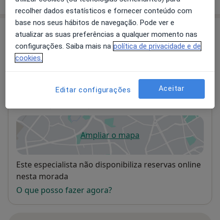
recolher dados estatísticos e fornecer conteúdo com
base nos seus hábitos de navegação. Pode ver e
Consultórios (4)
atualizar as suas preferências a qualquer momento nas
configurações. Saiba mais na
política de privacidade e de
Morada 1
Morada 2
Morada 3
Morada 4
cookies.
Aceitar
Editar configurações
Clínica Cuf Torres Vedras
Rua João Carlos Júnior, 5,,
Torres Vedras
2560-253
Ampliar o mapa
abre num novo separador
Disponibilidade
Este especialista não disponibiliza reservas online
nesta morada
O que posso fazer agora?