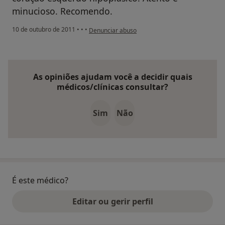
minucioso. Recomendo.
na opinião do utilizador anônimo
10 de outubro de 2011
•
•
•
Denunciar abuso
As opiniões ajudam você a decidir quais
médicos/clínicas consultar?
Sim
Não
É este médico?
Editar ou gerir perfil