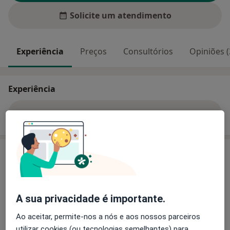
Solicite um atendimento
Experiência
Preços
Consultórios
Opiniões (
Experiência
Mostrar mais detalhes
sobre a experiência
Serviços e preços
Ecocardiografia
Detalhes
A sua privacidade é importante.
Ao aceitar, permite-nos a nós e aos nossos parceiros
Como mostramos os preços?
utilizar cookies (ou tecnologias semelhantes) para