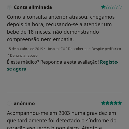
Conta eliminada
Como a consulta anterior atrasou, chegamos
depois da hora, recusando-se a atender um
bebe de 18 meses, não demonstrando
compreensão nem empatia.
15 de outubro de 2019
•
Hospital CUF Descobertas
•
Despite pediátrico
na opinião do utilizador Conta eliminada
•
Denunciar abuso
É este médico? Responda a esta avaliação!
Registe-
se agora
anônimo
A
Acompanhou-me em 2003 numa gravidez em
que tardiamente foi detectado o síndrome do
coração esquerdo hipoplásico. Atento e