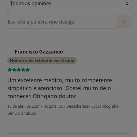
Pesquisar em opiniões
Francisco Gazzaneo
F
Número de telefone verificado
Um excelente médico, muito competente ,
simpático e atencioso. Gostei muito de o
conhecer. Obrigado doutor.
15 de abril de 2021
•
Hospital CUF Descobertas
•
Ecocardiografia
•
na opinião do utilizador Francisco Gazzaneo
Denunciar abuso