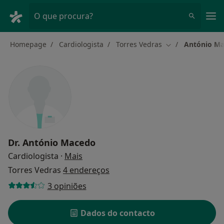
Men
O que procura?
Homepage
Cardiologista
Torres Vedras
António M
Mudar de cidade
Dr.
António Macedo
sobre as especializações
Cardiologista
·
Mais
Torres Vedras
4 endereços
3 opiniões
Dados do contacto