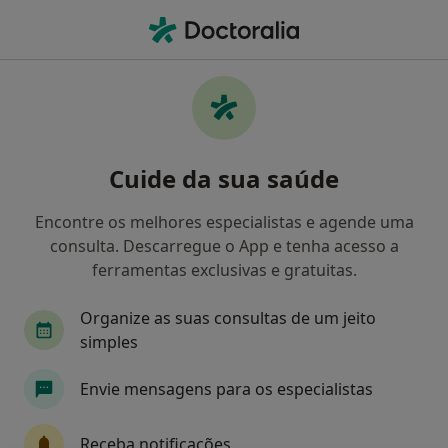
Men
Alergia Medicamentosa • Torres Vedras, Lisboa
Filters
• 1
Mapa
Alergia Medicamentosa, Torres Vedras
Cuide da sua saúde
Como classificamos os resultados
Encontre os melhores especialistas e agende uma
consulta. Descarregue o App e tenha acesso a
Qual é a especialização que procura?
ferramentas exclusivas e gratuitas.
Alergologista
Cardiologista
Cirurgião ger
Organize as suas consultas de um jeito
simples
Envie mensagens para os especialistas
Receba notificações