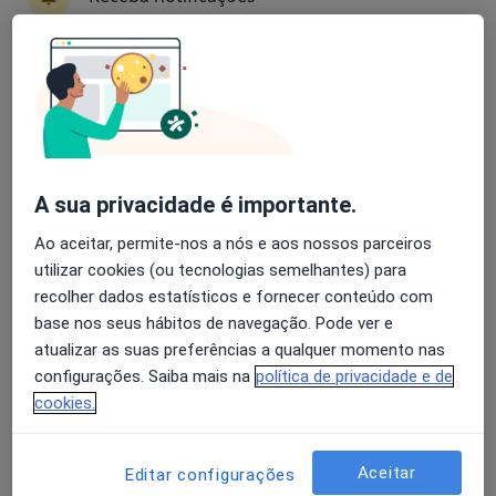
Dra. Ana Teresa Silva
Avaliação dos usuários: 4,6 na Play Store e 4,2 na
Alergologista
Apple
Rua Cândido dos Reis, 30, Torres Vedras
•
Mapa
Hospital Soerad, Torres Vedras
A sua privacidade é importante.
Esse especialista não oferece agendamento online para esse endereço.
Ao aceitar, permite-nos a nós e aos nossos parceiros
Solicite um atendimento
utilizar cookies (ou tecnologias semelhantes) para
recolher dados estatísticos e fornecer conteúdo com
base nos seus hábitos de navegação. Pode ver e
atualizar as suas preferências a qualquer momento nas
configurações. Saiba mais na
política de privacidade e de
cookies.
Aceitar
Editar configurações