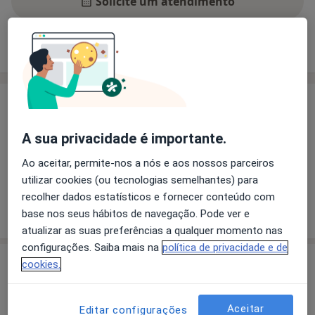
Solicite um atendimento
Experiência
Preços
Consultórios
Opiniões
Experiência
Principais doenças tratadas
A sua privacidade é importante.
Sibilância recorrente
Alergia Respiratória
a11y_sr_more_
Rinite
Alergia Alimentar
Eczema
+4
Ao aceitar, permite-nos a nós e aos nossos parceiros
utilizar cookies (ou tecnologias semelhantes) para
recolher dados estatísticos e fornecer conteúdo com
Mostrar mais detalhes
base nos seus hábitos de navegação. Pode ver e
sobre a experiência
atualizar as suas preferências a qualquer momento nas
configurações. Saiba mais na
política de privacidade e de
cookies.
Preços
Sem informação sobre serviços e preços
Aceitar
Editar configurações
Este especialista ainda não adicionou nenhuma