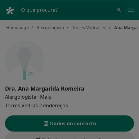
Men
O que procura?
Homepage
Alergologista
Torres Vedras
Ana Margar
Mudar de cidade
Dra.
Ana Margarida Romeira
sobre as especializações
Alergologista
·
Mais
Torres Vedras
2 endereços
Dados do contacto