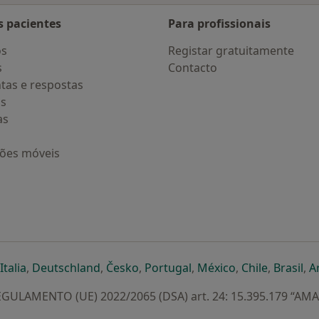
s pacientes
Para profissionais
os
Registar gratuitamente
s
Contacto
tas e respostas
os
as
ções móveis
eparador
 novo separador
bre num novo separador
abre num novo separador
abre num novo separador
abre num novo separador
abre num novo separa
abre num novo
abre num
ab
Italia
,
Deutschland
,
Česko
,
Portugal
,
México
,
Chile
,
Brasil
,
A
GULAMENTO (UE) 2022/2065 (DSA) art. 24: 15.395.179 “AM