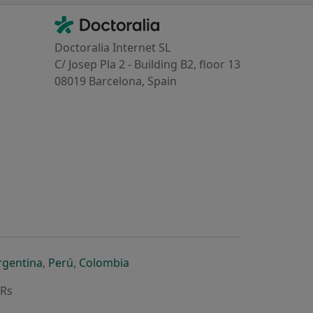
Contacto
Doctoralia - Homepage
Doctoralia Internet SL
C/ Josep Pla 2 - Building B2, floor 13
08019 Barcelona, Spain
dor
 separador
 novo separador
re num novo separador
abre num novo separador
abre num novo separador
abre num novo separador
rgentina
,
Perú
,
Colombia
ARs