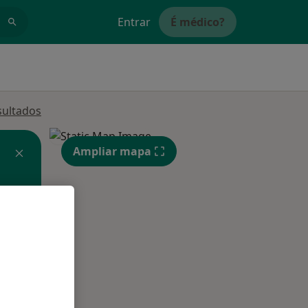
Entrar
É médico?
sultados
Ampliar mapa
Qua
Qui,
Sex,
12 Ago
13 Ago
14 Ago