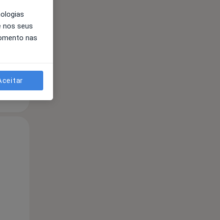
nologias
e nos seus
momento nas
Aceitar
Qua
Qui,
Sex,
12 Ago
13 Ago
14 Ago