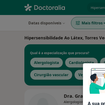
especiali
Datas disponíveis
Mais filtros
•
Hipersensibilidade Ao Látex, Torres V
Qual é a especialização que procura?
Alergologista
Cardiologista
Cirurgião vascular
Veja mais
Dra. Graça Pires
Alergologista
A sua p