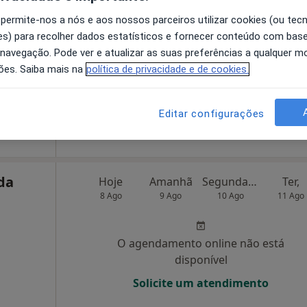
 permite-nos a nós e aos nossos parceiros utilizar cookies (ou tec
O agendamento online não está
s) para recolher dados estatísticos e fornecer conteúdo com bas
disponível
 navegação. Pode ver e atualizar as suas preferências a qualquer 
ões. Saiba mais na
política de privacidade e de cookies.
Solicite um atendimento
Editar configurações
•
Mapa
da
Hoje
Amanhã
Segunda-feira
Ter,
8 Ago
9 Ago
10 Ago
11 Ago
O agendamento online não está
disponível
Solicite um atendimento