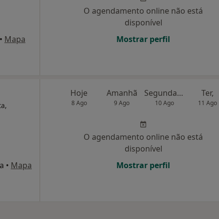
O agendamento online não está
disponível
•
Mapa
Mostrar perfil
Hoje
Amanhã
Segunda-feira
Ter,
8 Ago
9 Ago
10 Ago
11 Ago
ta,
O agendamento online não está
disponível
a
•
Mapa
Mostrar perfil