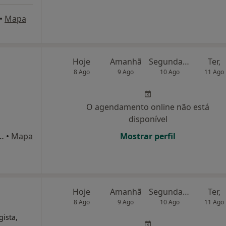
•
Mapa
Hoje
Amanhã
Segunda-feira
Ter,
8 Ago
9 Ago
10 Ago
11 Ago
O agendamento online não está
disponível
ro da Costa, nº6 loja1 r/c, Lourinhã
•
Mapa
Mostrar perfil
Hoje
Amanhã
Segunda-feira
Ter,
8 Ago
9 Ago
10 Ago
11 Ago
gista,