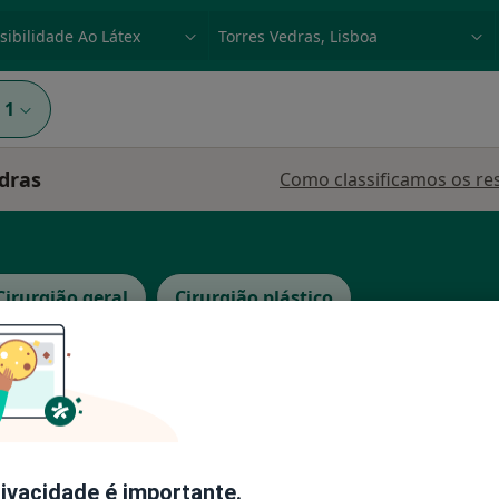
dade, doença ou nome
p. ex. Lisboa
1
edras
Como classificamos os re
Cirurgião geral
Cirurgião plástico
Hoje
Amanhã
Segunda-feira
Ter,
8 Ago
9 Ago
10 Ago
11 Ago
rivacidade é importante.