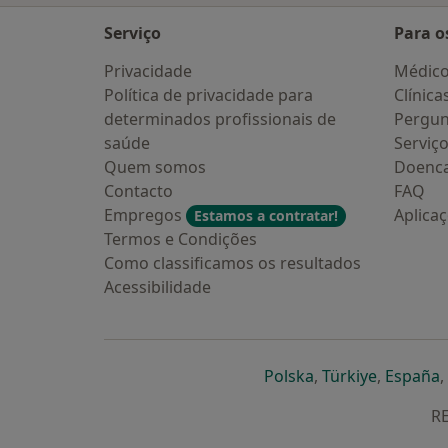
Serviço
Para o
Privacidade
Médic
Política de privacidade para
Clínica
determinados profissionais de
Pergun
saúde
Serviç
Quem somos
Doenc
Contacto
FAQ
Empregos
Aplica
Estamos a contratar!
Termos e Condições
Como classificamos os resultados
Acessibilidade
abre num novo s
abre num
a
Polska
,
Türkiye
,
España
,
RE