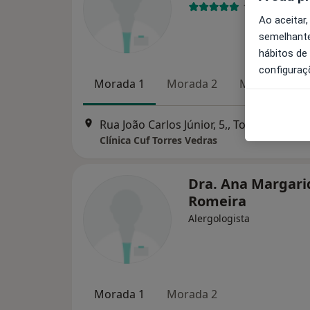
1 opinião
Ao aceitar,
semelhante
hábitos de
configuraç
Morada 1
Morada 2
Morada 3
Rua João Carlos Júnior, 5,, Torres Vedras
Clínica Cuf Torres Vedras
Dra. Ana Margari
Romeira
Alergologista
Morada 1
Morada 2