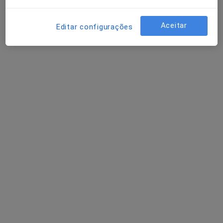
Aceitar
Editar configurações
Dra. Ana Margarida Romeira
Alergologista
Morada 1
Morada 2
Rua João Carlos Júnior, 5,, Torres Vedras
•
Mapa
Clínica Cuf Torres Vedras
Esse especialista não oferece agendamento online para esse endereço.
Solicite um atendimento