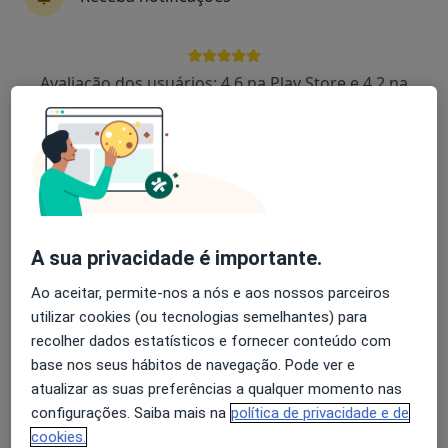
Dra. Graça Pires
Avaliação dos usuários: 4,6 na Play Store e 4,2 na
Alergologista
Apple
1 opinião
Morada 1
Morada 2
Morada 3
Rua João Carlos Júnior, 5,, Torres Vedras
•
Mapa
A sua privacidade é importante.
Clínica Cuf Torres Vedras
Esse especialista não oferece agendamento online para esse endereço.
Ao aceitar, permite-nos a nós e aos nossos parceiros
utilizar cookies (ou tecnologias semelhantes) para
Solicite um atendimento
recolher dados estatísticos e fornecer conteúdo com
base nos seus hábitos de navegação. Pode ver e
atualizar as suas preferências a qualquer momento nas
configurações. Saiba mais na
política de privacidade e de
cookies.