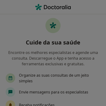
Men
Sibilância Recorrente • Torres Vedras, Lisboa
Filters
• 1
Mapa
Sibilância recorrente, Torres Vedras
Cuide da sua saúde
Como classificamos os resultados
Encontre os melhores especialistas e agende uma
consulta. Descarregue o App e tenha acesso a
Qual é a especialização que procura?
ferramentas exclusivas e gratuitas.
Alergologista
Cardiologista
Cirurgião ger
Organize as suas consultas de um jeito
simples
Envie mensagens para os especialistas
Receba notificações