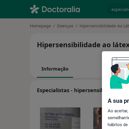
especiali
Homepage
Doenças
Hipersensibilidade Ao Lá
Hipersensibilidade ao láte
Informação
Especialistas - hipersensibilidade ao
A sua p
Ao aceitar,
semelhante
hábitos de