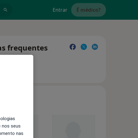
Entrar
É médico?
as frequentes
nologias
e nos seus
momento nas