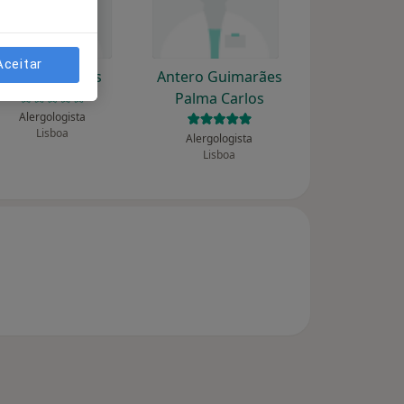
Aceitar
Anabela Lopes
Antero Guimarães
Palma Carlos
Alergologista
Lisboa
Alergologista
Lisboa