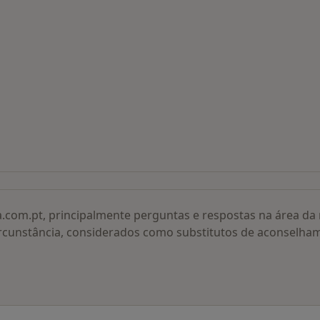
 procurados
a.com.pt, principalmente perguntas e respostas na área d
rcunstância, considerados como substitutos de aconselha