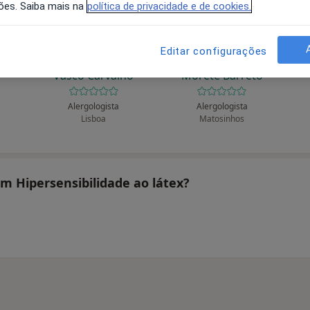
ões. Saiba mais na
política de privacidade e de cookies.
Editar configurações
rlos
Abecassis J M P L
Ana Cristina Ramada
Vasco Carvalho
Morête Barreto
Alergologista
Alergologista
Lisboa
Matosinhos
am Hipersensibilidade ao látex?