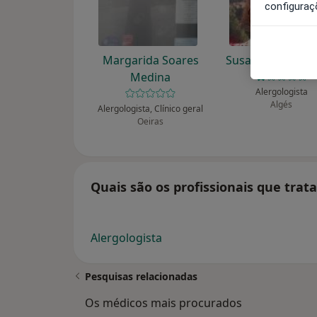
configuraç
Margarida Soares
Susana Palma Ca
Medina
Alergologista
Algés
Alergologista, Clínico geral
Oeiras
Quais são os profissionais que trat
Alergologista
Pesquisas relacionadas
Os médicos mais procurados