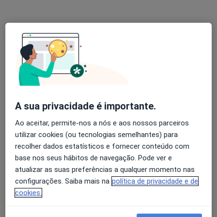
Ourem, Ourém
•
Mapa
Ourem vida clínica Médica
Esse especialista não oferece agendamento online para esse endereço.
Solicite um atendimento
A sua privacidade é importante.
Ao aceitar, permite-nos a nós e aos nossos parceiros
utilizar cookies (ou tecnologias semelhantes) para
recolher dados estatísticos e fornecer conteúdo com
base nos seus hábitos de navegação. Pode ver e
atualizar as suas preferências a qualquer momento nas
Hospital São João Baptista - Santa Casa da
configurações. Saiba mais na
política de privacidade e de
Misericórdia do Entroncamento
cookies.
·
Mais
Oftalmologista, Alergologista, Cardiologista
24 opiniões