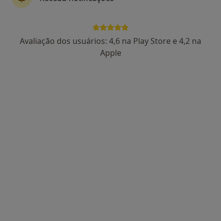
·
Mais
Cardiologista
Rua Pedro Alvares Cabral, 1 (Lj A 2330-187), Entroncamento
•
Mapa
Santo Antonio Clinica Médica
Avaliação dos usuários: 4,6 na Play Store e 4,2 na
Nenhum profissional neste centro médico tem consultas disponíveis
Apple
Mostrar perfil
Francisco Miguel Cruz
Oftalmologista
Morada 1
Morada 2
Morada 3