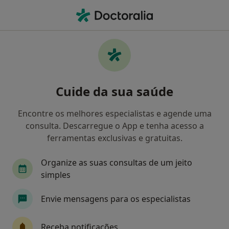
Men
Oftalmologista • Torres Novas, Santarém
Filters
Mapa
Oftalmologistas em Torres Novas
Cuide da sua saúde
Como classificamos os resultados
Encontre os melhores especialistas e agende uma
consulta. Descarregue o App e tenha acesso a
ferramentas exclusivas e gratuitas.
Organize as suas consultas de um jeito
simples
Envie mensagens para os especialistas
Santo Antonio Clinica Médica
Oftalmologista, Especialista em análises clínicas,
Receba notificações