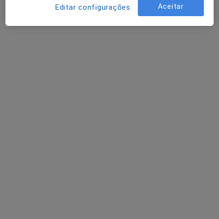
Aceitar
Editar configurações
R. da Misericórdia, Entroncamento
•
Mapa
Hospital São João Baptista - Santa Casa da Misericórdia do Entroncamento
Nenhum profissional neste centro médico tem consultas disponíveis
Mostrar perfil
Centro Médico de Torres Novas
·
Mais
Oftalmologista, Alergologista, Cardiologista
11 opiniões
Rua da Várzea, nº 27, Torres Novas
•
Mapa