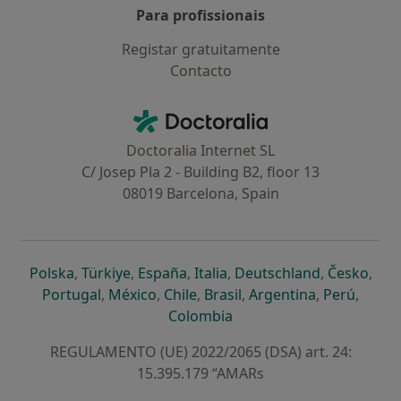
Para profissionais
Registar gratuitamente
Contacto
Contacto
Doctoralia - Homepage
Doctoralia Internet SL
C/ Josep Pla 2 - Building B2, floor 13
08019 Barcelona, Spain
abre num novo separador
abre num novo separador
abre num novo separador
abre num novo separado
abre num n
abre
Polska
,
Türkiye
,
España
,
Italia
,
Deutschland
,
Česko
,
abre num novo separador
abre num novo separador
abre num novo separador
abre num novo separa
abre num no
abre n
Portugal
,
México
,
Chile
,
Brasil
,
Argentina
,
Perú
,
abre num novo separad
Colombia
REGULAMENTO (UE) 2022/2065 (DSA) art. 24:
15.395.179 “AMARs