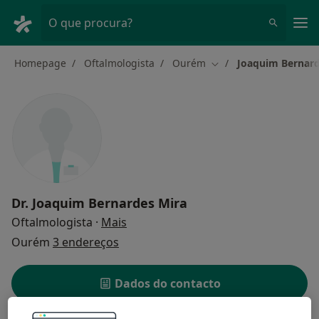
Men
O que procura?
Homepage
Oftalmologista
Ourém
Joaquim Bernard
Mudar de cidade
Dr.
Joaquim Bernardes Mira
sobre as especializações
Oftalmologista
·
Mais
Ourém
3 endereços
Dados do contacto