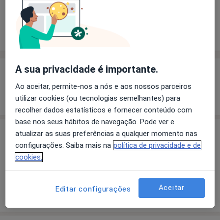
Solicite um atendimento
Experiência
Preços
Consultórios
Opiniões
A sua privacidade é importante.
Experiência
Ao aceitar, permite-nos a nós e aos nossos parceiros
Mostrar mais detalhes
utilizar cookies (ou tecnologias semelhantes) para
sobre a experiência
recolher dados estatísticos e fornecer conteúdo com
base nos seus hábitos de navegação. Pode ver e
atualizar as suas preferências a qualquer momento nas
Preços
configurações. Saiba mais na
política de privacidade e de
Sem informação sobre serviços e preços
cookies.
Este especialista ainda não adicionou nenhuma
informação sobre serviços
Aceitar
Editar configurações